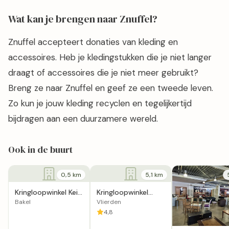
Wat kan je brengen naar Znuffel?
Znuffel accepteert donaties van kleding en
accessoires. Heb je kledingstukken die je niet langer
draagt of accessoires die je niet meer gebruikt?
Breng ze naar Znuffel en geef ze een tweede leven.
Zo kun je jouw kleding recyclen en tegelijkertijd
bijdragen aan een duurzamere wereld.
Ook in de buurt
0,5 km
5,1 km
Kringloopwinkel Kei
Kringloopwinkel
leuk in Bakel
Stichting
Bakel
Vlierden
Vlooienmarkt
4,8
Deurne (S.V.D.)