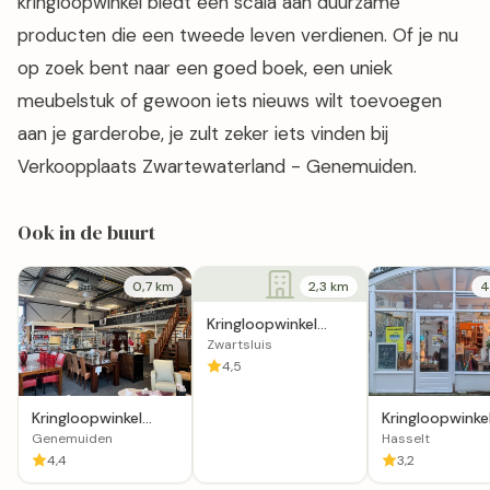
kringloopwinkel biedt een scala aan duurzame
producten die een tweede leven verdienen. Of je nu
op zoek bent naar een goed boek, een uniek
meubelstuk of gewoon iets nieuws wilt toevoegen
aan je garderobe, je zult zeker iets vinden bij
Verkoopplaats Zwartewaterland - Genemuiden.
Ook in de buurt
0,7 km
2,3 km
4
Kringloopwinkel
SamSam Zwartsluis
Zwartsluis
4,5
Kringloopwinkel
Kringloopwinke
Dorcaswinkel
Noggus & Nogg
Genemuiden
Hasselt
Genemuiden
Hasselt
4,4
3,2