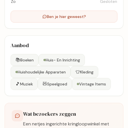
Zo
Gesloten
Ben je hier geweest?
Aanbod
📚
Boeken
Huis- En Inrichting
👕
Huishoudelijke Apparaten
Kleding
🎵
🧸
Muziek
Speelgoed
Vintage Items
Wat bezoekers zeggen
Een netjes ingerichte kringloopwinkel met