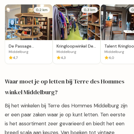
0,2 km
0,3 km
0
De Passage
Kringloopwinkel De
Talent Kringlo
Middelburg
Kledij in Middelburg
Middelburg
Middelburg
Middelburg
Middelburg
4,7
4,3
4,0
Waar moet je op letten bij Terre des Hommes
winkel Middelburg?
Bij het winkelen bij Terre des Hommes Middelburg zijn
er een paar zaken waar je op kunt letten. Ten eerste
is het assortiment zeer gevarieerd en biedt het een
breed scala aan keuzes. Van boeken tot vintage