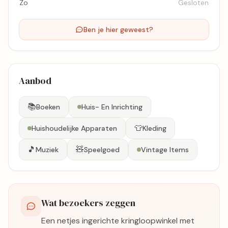
Zo
Gesloten
Ben je hier geweest?
Aanbod
📚
Boeken
Huis- En Inrichting
👕
Huishoudelijke Apparaten
Kleding
🎵
🧸
Muziek
Speelgoed
Vintage Items
Wat bezoekers zeggen
Een netjes ingerichte kringloopwinkel met