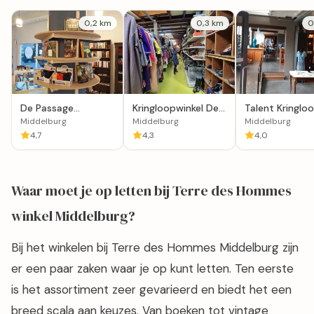
0,2 km
0,3 km
0
De Passage
Kringloopwinkel De
Talent Kringlo
Middelburg
Kledij in Middelburg
Middelburg
Middelburg
Middelburg
Middelburg
4,7
4,3
4,0
Waar moet je op letten bij Terre des Hommes
winkel Middelburg?
Bij het winkelen bij Terre des Hommes Middelburg zijn
er een paar zaken waar je op kunt letten. Ten eerste
is het assortiment zeer gevarieerd en biedt het een
breed scala aan keuzes. Van boeken tot vintage