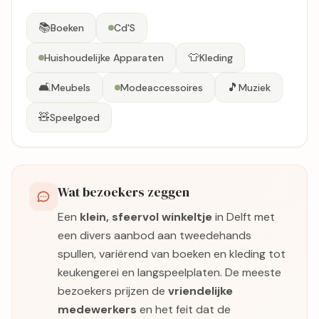
📚
Boeken
Cd'S
👕
Huishoudelijke Apparaten
Kleding
🛋️
🎵
Meubels
Modeaccessoires
Muziek
🧸
Speelgoed
Wat bezoekers zeggen
Een
klein, sfeervol winkeltje
in Delft met
een divers aanbod aan tweedehands
spullen, variërend van boeken en kleding tot
keukengerei en langspeelplaten. De meeste
bezoekers prijzen de
vriendelijke
medewerkers
en het feit dat de