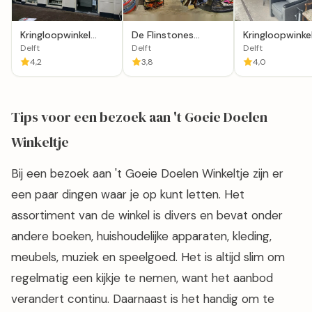
Kringloopwinkel
De Flinstones
Kringloopwinke
Terre des Hommes
Kringloopwinkel in
Walther
Delft
Delft
Delft
winkel
Delft
woninginrichti
4,2
3,8
4,0
Tips voor een bezoek aan 't Goeie Doelen
Winkeltje
Bij een bezoek aan 't Goeie Doelen Winkeltje zijn er
een paar dingen waar je op kunt letten. Het
assortiment van de winkel is divers en bevat onder
andere boeken, huishoudelijke apparaten, kleding,
meubels, muziek en speelgoed. Het is altijd slim om
regelmatig een kijkje te nemen, want het aanbod
verandert continu. Daarnaast is het handig om te