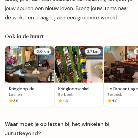
jouw spullen een nieuw leven. Breng jouw items naar
de winkel en draag bij aan een groenere wereld.
Ook in de buurt
0,0 km
2,7 km
Kringloop de
Kringloopwinkel
Le Brocant'age
Waterlelie in Loenen
stichting
Loenen
Eerbeek
Eerbeek
kinderkledingbeurs
3,9
4,6
4,0
Eerbeek
Waar moet je op letten bij het winkelen bij
JututBeyond?