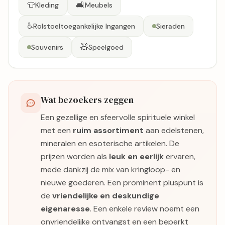
👕
🛋️
Kleding
Meubels
♿
Rolstoeltoegankelijke Ingangen
Sieraden
🧸
Souvenirs
Speelgoed
Wat bezoekers zeggen
Een gezellige en sfeervolle spirituele winkel
met een
ruim assortiment
aan edelstenen,
mineralen en esoterische artikelen. De
prijzen worden als
leuk en eerlijk
ervaren,
mede dankzij de mix van kringloop- en
nieuwe goederen. Een prominent pluspunt is
de
vriendelijke en deskundige
eigenaresse
. Een enkele review noemt een
onvriendelijke ontvangst en een beperkt