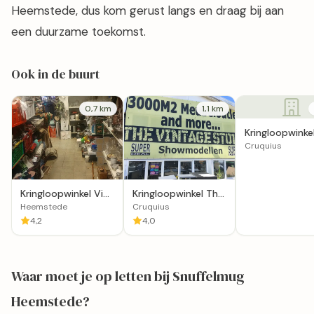
Heemstede, dus kom gerust langs en draag bij aan
een duurzame toekomst.
Ook in de buurt
0,7 km
1,1 km
Kringloopwinke
Stichting Het
Cruquius
Juttersdok
Kringloopwinkel Via-
Kringloopwinkel The
Via in Heemstede
Vintage Store in
Heemstede
Cruquius
Cruquius
4,2
4,0
Waar moet je op letten bij Snuffelmug
Heemstede?