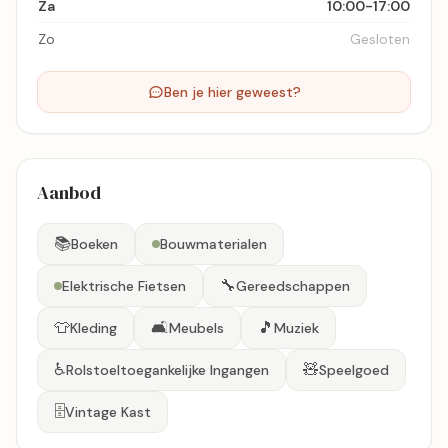
Za
10:00-17:00
Zo
Gesloten
Ben je hier geweest?
Aanbod
📚
Boeken
Bouwmaterialen
🔧
Elektrische Fietsen
Gereedschappen
👕
🛋️
🎵
Kleding
Meubels
Muziek
♿
🧸
Rolstoeltoegankelijke Ingangen
Speelgoed
🗄️
Vintage Kast