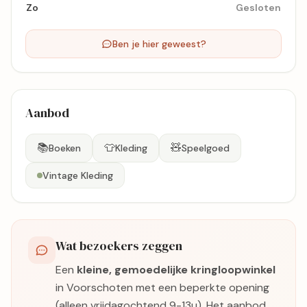
Zo
Gesloten
Ben je hier geweest?
Aanbod
📚
👕
🧸
Boeken
Kleding
Speelgoed
Vintage Kleding
Wat bezoekers zeggen
Een
kleine, gemoedelijke kringloopwinkel
in Voorschoten met een beperkte opening
(alleen vrijdagochtend 9-13u). Het aanbod