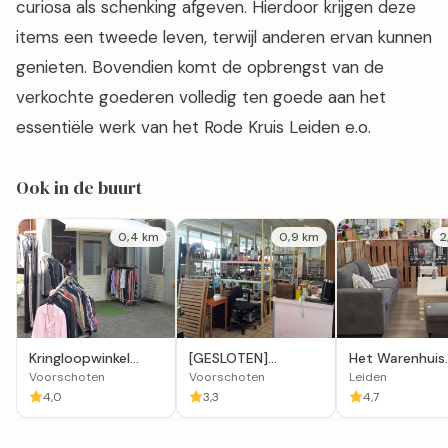
curiosa als schenking afgeven. Hierdoor krijgen deze
items een tweede leven, terwijl anderen ervan kunnen
genieten. Bovendien komt de opbrengst van de
verkochte goederen volledig ten goede aan het
essentiële werk van het Rode Kruis Leiden e.o.
Ook in de buurt
0,4 km
0,9 km
2
Kringloopwinkel
[GESLOTEN]
Het Warenhuis
Atelier Kreanneke in
Kringloopcentrum
Kringloop Zuid
Voorschoten
Voorschoten
Leiden
Voorschoten
Voorschoten
in Leiden
4,0
3,3
4,7