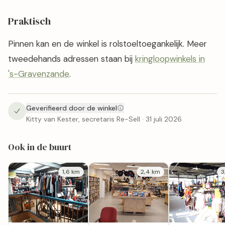
Praktisch
Pinnen kan en de winkel is rolstoeltoegankelijk. Meer
tweedehands adressen staan bij
kringloopwinkels in
's-Gravenzande
.
Geverifieerd door de winkel
Kitty van Kester, secretaris Re-Sell · 31 juli 2026
Ook in de buurt
1,6 km
2,4 km
3