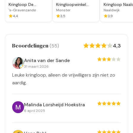
Kringloop De
Kringloopwinkel
Kringloop Naal
Recycling in 's-
RataPlan in Monster
's-Gravenzande
Monster
Naaldwijk
Gravenzande
4,4
3,5
3,9
Beoordelingen
4,3
(55)
Anita van der Sande
31 maart 2026
Leuke kringloop, alleen de vrijwilligers zijn niet zo
aardig.
Malinda Lorsheijd Hoekstra
8 april 2025