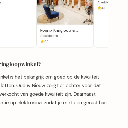
 Apeldoorn
Apeldoorn
n
Apeldoorn
4,6
Foenix Kringloop &
Reintegratie in Apeldoorn
Apeldoorn
4,1
kringloopwinkel?
nkel is het belangrijk om goed op de kwaliteit
etten. Oud & Nieuw zorgt er echter voor dat
 verkocht van goede kwaliteit zijn. Daarnaast
ntie op elektronica, zodat je met een gerust hart