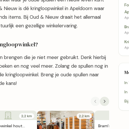
Fo
 Nieuw is dé kringloopwinkel in Apeldoorn waar
Ap
nds items. Bij Oud & Nieuw draait het allemaal
Ap
urlijk een gezellige winkelervaring.
Br
Ap
Kr
ringloopwinkel?
Ap
len brengen die je niet meer gebruikt. Denk hierbij
boeken en nog veel meer. Zolang de spullen nog in
M
 de kringloopwinkel. Breng je oude spullen naar
e kans!
In
In
Bi
2,2 km
2,2 km
pwinkel hout
Bram's Kringloop