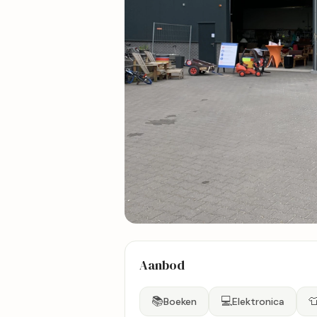
2 foto's
Aanbod
Bekijk kaart
📚
💻

Boeken
Elektronica