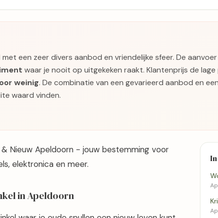
l met een zeer divers aanbod en vriendelijke sfeer. De aanvoer 
timent
waar je nooit op uitgekeken raakt. Klantenprijs de lage
oor weinig
. De combinatie van een gevarieerd aanbod en een
ite waard vinden.
 & Nieuw Apeldoorn - jouw bestemming voor
In
s, elektronica en meer.
Wo
Ap
kel in Apeldoorn
Kr
Ap
inkel waar je oude spullen een nieuw leven kunt