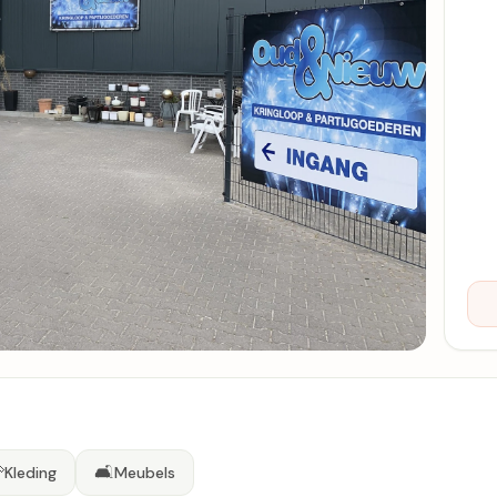

🛋️
Kleding
Meubels