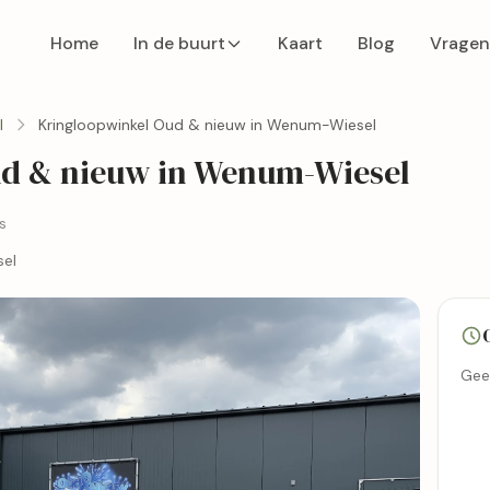
Home
In de buurt
Kaart
Blog
Vragen
l
Kringloopwinkel Oud & nieuw in Wenum-Wiesel
d & nieuw in Wenum-Wiesel
s
sel
Gee