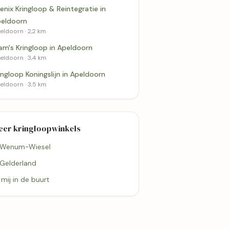
enix Kringloop & Reintegratie in
eldoorn
eldoorn · 2,2 km
am's Kringloop in Apeldoorn
eldoorn · 3,4 km
ingloop Koningslijn in Apeldoorn
eldoorn · 3,5 km
eer kringloopwinkels
 Wenum-Wiesel
 Gelderland
j mij in de buurt
3,4 km
3,5 km
 in