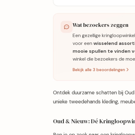
Wat bezoekers zeggen
Een gezellige kringloopwinke
voor een
wisselend assor
mooie spullen te vinden v
winkel die bezoekers de moe
Bekijk alle 3 beoordelingen
Ontdek duurzame schatten bij Oud
unieke tweedehands kleding, meubel
Oud & Nieuw: Dé Kringloopwin
Ben je op zoek naar een kringloopw