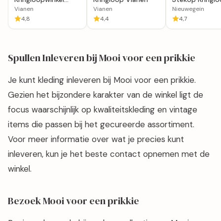
Winkel van Sinkel in
Sociale Coöper
Vianen
Vianen
Nieuwegein
Vianen
4,8
4,4
4,7
Spullen Inleveren bij Mooi voor een prikkie
Je kunt kleding inleveren bij Mooi voor een prikkie.
Gezien het bijzondere karakter van de winkel ligt de
focus waarschijnlijk op kwaliteitskleding en vintage
items die passen bij het gecureerde assortiment.
Voor meer informatie over wat je precies kunt
inleveren, kun je het beste contact opnemen met de
winkel.
Bezoek Mooi voor een prikkie