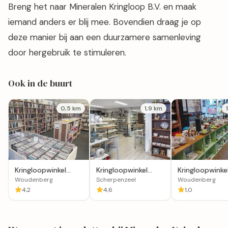
Breng het naar Mineralen Kringloop B.V. en maak
iemand anders er blij mee. Bovendien draag je op
deze manier bij aan een duurzamere samenleving
door hergebruik te stimuleren.
Ook in de buurt
0,5 km
1,9 km
Kringloopwinkel
Kringloopwinkel
Kringloopwinke
Woudenberg
Rommelmarkt
Vallei Vintage i
Woudenberg
Scherpenzeel
Woudenberg
Caecilia & N.H.Kerk
Woudenberg
4,2
4,6
1,0