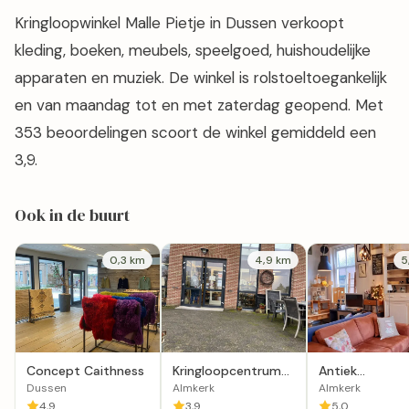
Kringloopwinkel Malle Pietje in Dussen verkoopt
kleding, boeken, meubels, speelgoed, huishoudelijke
apparaten en muziek. De winkel is rolstoeltoegankelijk
en van maandag tot en met zaterdag geopend. Met
353 beoordelingen scoort de winkel gemiddeld een
3,9.
Ook in de buurt
0,3 km
4,9 km
5
Concept Caithness
Kringloopcentrum
Antiek
Altena in Almkerk
kringloopwinkel
Dussen
Almkerk
Almkerk
Almkerk
4,9
3,9
5,0