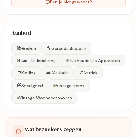
Ben je hier geweest?
Aanbod
📚
🔧
Boeken
Gereedschappen
Huis- En Inrichting
Huishoudelijke Apparaten
👕
🛋️
🎵
Kleding
Meubels
Muziek
🧸
Speelgoed
Vintage Items
Vintage Woonaccessoires
Wat bezoekers zeggen