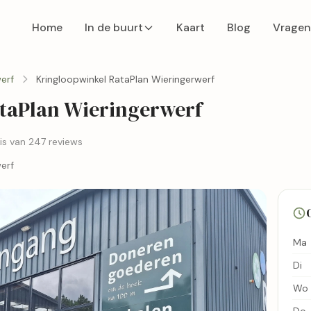
Home
In de buurt
Kaart
Blog
Vragen
erf
Kringloopwinkel RataPlan Wieringerwerf
taPlan Wieringerwerf
is van 247 reviews
erf
Ma
Di
Wo