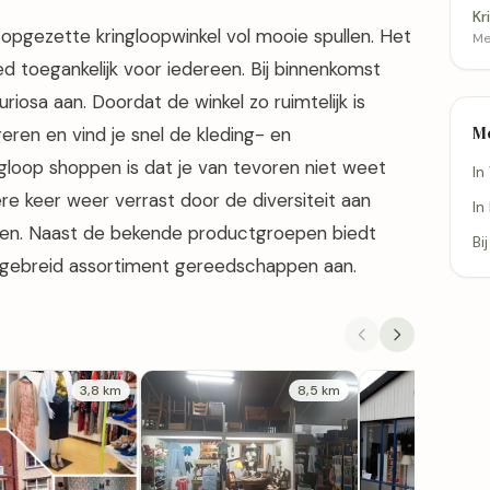
Kr
 opgezette kringloopwinkel vol mooie spullen. Het
Me
ed toegankelijk voor iedereen. Bij binnenkomst
uriosa aan. Doordat de winkel zo ruimtelijk is
M
geren en vind je snel de kleding- en
gloop shoppen is dat je van tevoren niet weet
In
ere keer weer verrast door de diversiteit aan
In
jzen. Naast de bekende productgroepen biedt
Bi
tgebreid assortiment gereedschappen aan.
3,8 km
8,5 km