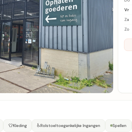
Do
Vr
Za
Zo
👕
♿
Kleding
Rolstoeltoegankelijke Ingangen
Spellen