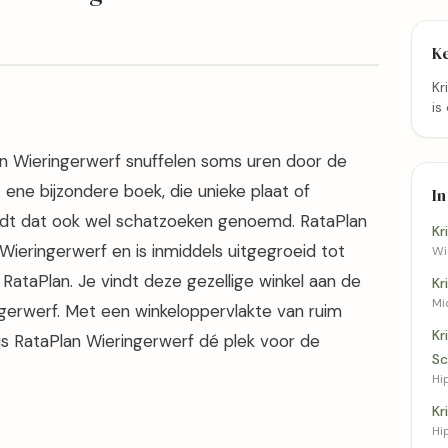
K
Kr
is
an Wieringerwerf snuffelen soms uren door de
 ene bijzondere boek, die unieke plaat of
In
ordt dat ook wel schatzoeken genoemd. RataPlan
Kr
Wieringerwerf en is inmiddels uitgegroeid tot
Wi
RataPlan. Je vindt deze gezellige winkel aan de
Kr
Mi
gerwerf. Met een winkeloppervlakte van ruim
Kr
s RataPlan Wieringerwerf dé plek voor de
Sc
Hi
Kr
Hi