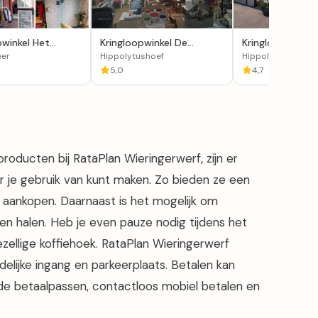
pwinkel Het
Kringloopwinkel De
Kringloopwinkel 
an Present
Wieringer Schatkamer
Hippolytushoef
er
Hippolytushoef
Hippolytushoef
5,0
4,7
 producten bij RataPlan Wieringerwerf, zijn er
ar je gebruik van kunt maken. Zo bieden ze een
 aankopen. Daarnaast is het mogelijk om
en halen. Heb je even pauze nodig tijdens het
zellige koffiehoek. RataPlan Wieringerwerf
delijke ingang en parkeerplaats. Betalen kan
nde betaalpassen, contactloos mobiel betalen en