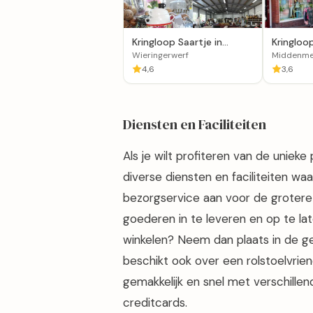
Kringloop Saartje in
Kringloo
Wieringerwerf
Boetje v
Wieringerwerf
Middenme
4,6
3,6
Diensten en Faciliteiten
Als je wilt profiteren van de unieke
diverse diensten en faciliteiten wa
bezorgservice aan voor de grotere
goederen in te leveren en op te lat
winkelen? Neem dan plaats in de ge
beschikt ook over een rolstoelvrien
gemakkelijk en snel met verschille
creditcards.