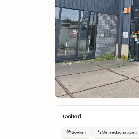
21 foto's
Aanbod
Bekijk kaart
📚
🔧
Boeken
Gereedschappen