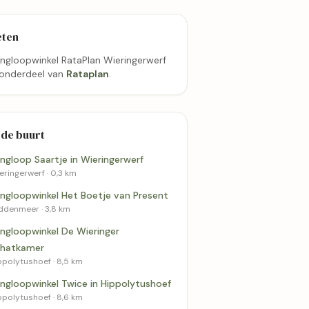
eten
ingloopwinkel RataPlan Wieringerwerf
 onderdeel van
Rataplan
.
 de buurt
ingloop Saartje in Wieringerwerf
eringerwerf · 0,3 km
ingloopwinkel Het Boetje van Present
ddenmeer · 3,8 km
ingloopwinkel De Wieringer
hatkamer
ppolytushoef · 8,5 km
ingloopwinkel Twice in Hippolytushoef
ppolytushoef · 8,6 km