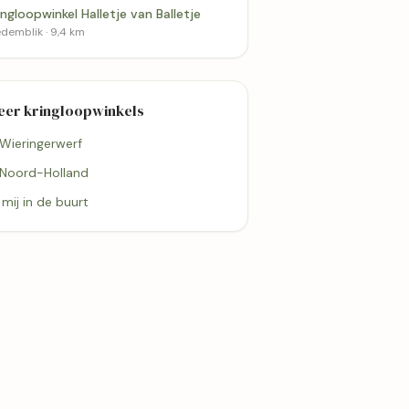
ingloopwinkel Halletje van Balletje
demblik · 9,4 km
eer kringloopwinkels
 Wieringerwerf
 Noord-Holland
j mij in de buurt
8,6 km
9,4 km