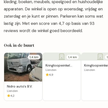
kleding, boeken, meubels, speelgoed en huishoudelijke
apparaten. De winkel is open op woensdag, vrijdag en
zaterdag en je kunt er pinnen. Parkeren kan soms wat
lastig zijn. Met een score van 4,7 op basis van 93
reviews wordt de winkel goed beoordeeld.
Ook in de buurt
1,4 km
1,4 km
Kringloopwinkel
Kringloopwinke
Stichting Second
Exportmeubelh
Lienden
Lienden
Life
Lienden
4,9
Nidro auto's B.V.
Lienden
4,2