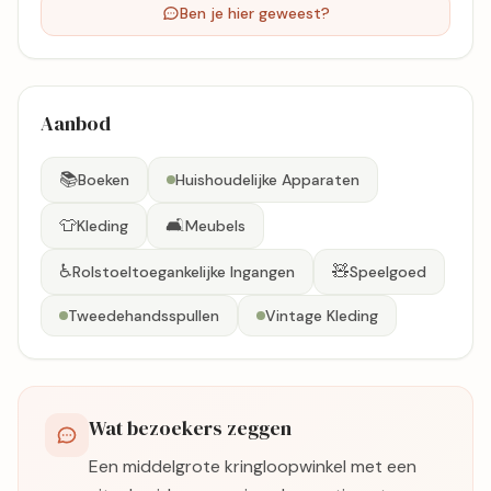
Zo
Gesloten
Ben je hier geweest?
Aanbod
📚
Boeken
Huishoudelijke Apparaten
👕
🛋️
Kleding
Meubels
♿
🧸
Rolstoeltoegankelijke Ingangen
Speelgoed
Tweedehandsspullen
Vintage Kleding
Wat bezoekers zeggen