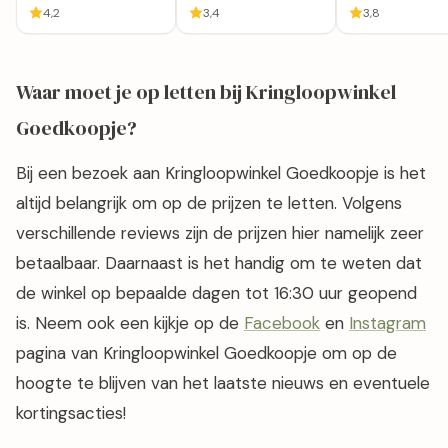
Kringloopwinkel
Kringloop
Kringloopwinke
Noordwijkerhout
Noordwijkerhout
Driesprong
Noordwijkerhout
Noordwijkerhout
Voorhout
4,2
3,4
3,8
Waar moet je op letten bij Kringloopwinkel
Goedkoopje?
Bij een bezoek aan Kringloopwinkel Goedkoopje is het
altijd belangrijk om op de prijzen te letten. Volgens
verschillende reviews zijn de prijzen hier namelijk zeer
betaalbaar. Daarnaast is het handig om te weten dat
de winkel op bepaalde dagen tot 16:30 uur geopend
is. Neem ook een kijkje op de
Facebook
en
Instagram
pagina van Kringloopwinkel Goedkoopje om op de
hoogte te blijven van het laatste nieuws en eventuele