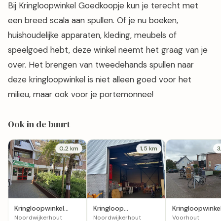
Goedkoopje?
Bij Kringloopwinkel Goedkoopje kun je terecht met
een breed scala aan spullen. Of je nu boeken,
huishoudelijke apparaten, kleding, meubels of
speelgoed hebt, deze winkel neemt het graag van je
over. Het brengen van tweedehands spullen naar
deze kringloopwinkel is niet alleen goed voor het
milieu, maar ook voor je portemonnee!
Ook in de buurt
0,2 km
1,5 km
3