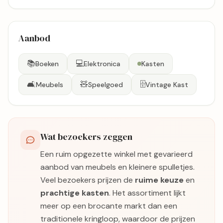
Aanbod
📚
💻
Boeken
Elektronica
Kasten
🛋️
🧸
🗄️
Meubels
Speelgoed
Vintage Kast
Wat bezoekers zeggen
Een ruim opgezette winkel met gevarieerd
aanbod van meubels en kleinere spulletjes.
Veel bezoekers prijzen de
ruime keuze
en
prachtige kasten
. Het assortiment lijkt
meer op een brocante markt dan een
traditionele kringloop, waardoor de prijzen