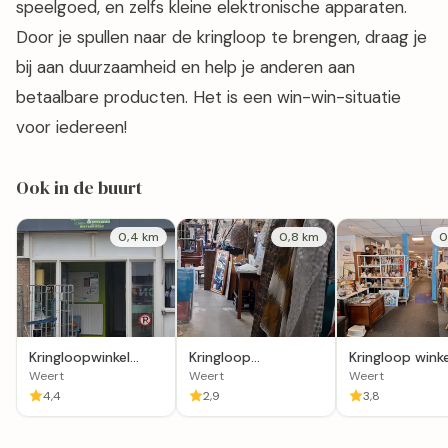
speelgoed, en zelfs kleine elektronische apparaten.
Door je spullen naar de kringloop te brengen, draag je
bij aan duurzaamheid en help je anderen aan
betaalbare producten. Het is een win-win-situatie
voor iedereen!
Ook in de buurt
0,4 km
0,8 km
0
Kringloopwinkel
Kringloop
Kringloop winke
Stichting
Groothandel Weert
koopje Maasp
Weert
Weert
Weert
Sponsorwinkel
15 Weert 6001
4,4
2,9
3,8
Weert