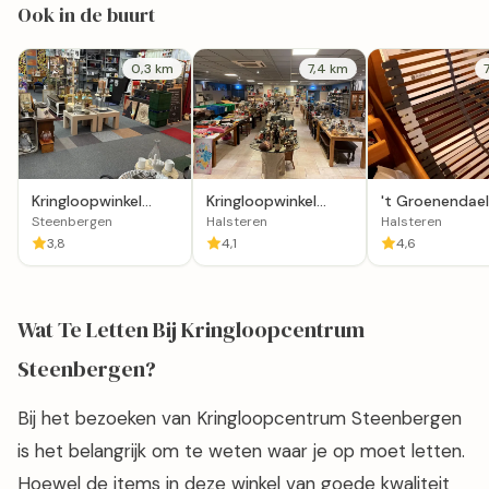
Ook in de buurt
0,3 km
7,4 km
Kringloopwinkel
Kringloopwinkel
't Groenendael
Stichting De
Kringloper de
Steenbergen
Halsteren
Halsteren
Kringloper
Snuffelhoek
3,8
4,1
4,6
Wat Te Letten Bij Kringloopcentrum
Steenbergen?
Bij het bezoeken van Kringloopcentrum Steenbergen
is het belangrijk om te weten waar je op moet letten.
Hoewel de items in deze winkel van goede kwaliteit