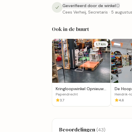
Geverifieerd door de winkel
Cees Verheij, Secretaris · 5 august
Ook in de buurt
1,7 km
Kringloopwinkel Opnieuw
De Hoop 
& Co Papendrecht
(leerwerk
Papendrecht
Hendrik-
Werkvisi
3,7
4,6
Beoordelingen
(43)