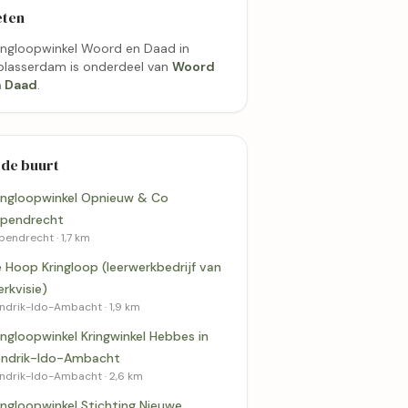
eten
ingloopwinkel Woord en Daad in
blasserdam is onderdeel van
Woord
 Daad
.
 de buurt
ingloopwinkel Opnieuw & Co
pendrecht
pendrecht · 1,7 km
 Hoop Kringloop (leerwerkbedrijf van
rkvisie)
ndrik-Ido-Ambacht · 1,9 km
ingloopwinkel Kringwinkel Hebbes in
ndrik-Ido-Ambacht
ndrik-Ido-Ambacht · 2,6 km
ingloopwinkel Stichting Nieuwe