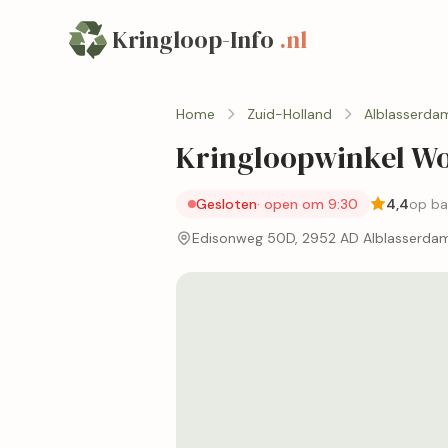
Kringloop-Info
.nl
Home
Zuid-Holland
Alblasserda
Kringloopwinkel Wo
Gesloten
· open om 9:30
4,4
op ba
Edisonweg 50D, 2952 AD Alblasserda