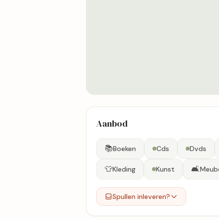
Aanbod
📚
Boeken
Cds
Dvds
👕
🛋️
Kleding
Kunst
Meub
Spullen inleveren?