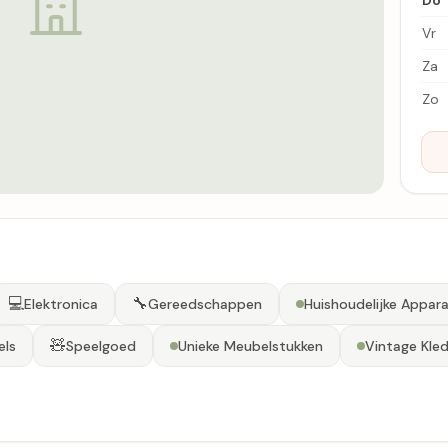
Do
Vr
Za
Zo
💻
🔧
Elektronica
Gereedschappen
Huishoudelijke Appar
🧸
els
Speelgoed
Unieke Meubelstukken
Vintage Kled