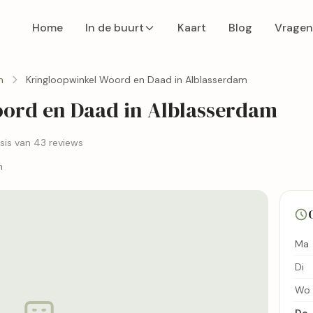
Home
In de buurt
Kaart
Blog
Vragen
m
Kringloopwinkel Woord en Daad in Alblasserdam
ord en Daad in Alblasserdam
sis van 43 reviews
m
Ma
Di
Wo