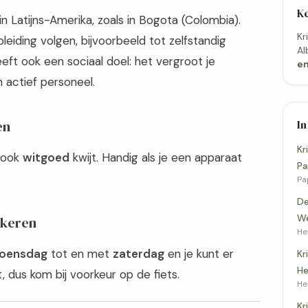
K
in Latijns-Amerika, zoals in Bogota (Colombia).
Kr
eiding volgen, bijvoorbeeld tot zelfstandig
Al
eft ook een sociaal doel: het vergroot je
en
 actief personeel.
en
In
Kr
e ook
witgoed
kwijt. Handig als je een apparaat
Pa
Pa
De
We
rkeren
He
oensdag
tot en met
zaterdag
en je kunt er
Kr
He
, dus kom bij voorkeur op de fiets.
He
Kr