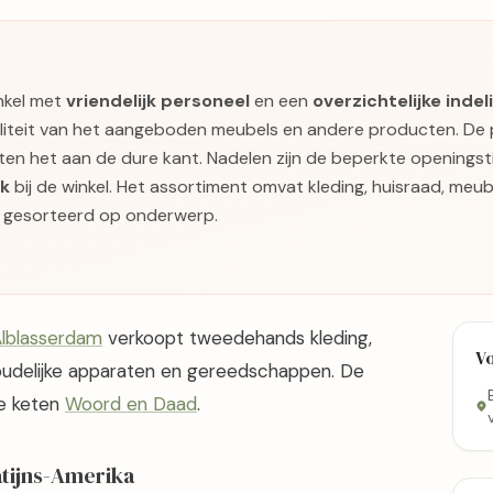
nkel met
vriendelijk personeel
en een
overzichtelijke indel
iteit van het aangeboden meubels en andere producten. De pr
lanten het aan de dure kant. Nadelen zijn de beperkte openings
k
bij de winkel. Het assortiment omvat kleding, huisraad, meub
s gesorteerd op onderwerp.
lblasserdam
verkoopt tweedehands kleding,
V
oudelijke apparaten en gereedschappen. De
jke keten
Woord en Daad
.
atijns-Amerika