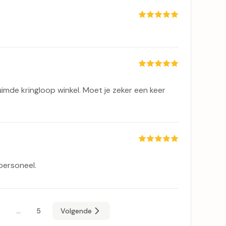
mde kringloop winkel. Moet je zeker een keer
k personeel.
...
3
5
Volgende