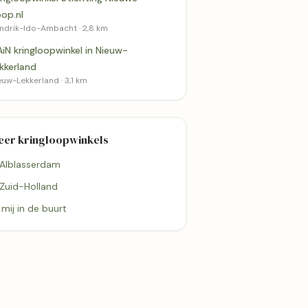
op.nl
ndrik-Ido-Ambacht · 2,8 km
iN kringloopwinkel in Nieuw-
kkerland
euw-Lekkerland · 3,1 km
2,8 km
3,1 km
Stichting
eer kringloopwinkels
acht
 Alblasserdam
Meer kringloopwinkels 
 Zuid-Holland
Alblasserdam
GAiN kringloopwinkel in
j mij in de buurt
Nieuw-Lekkerland
Nieuw-Lekkerland
4,3