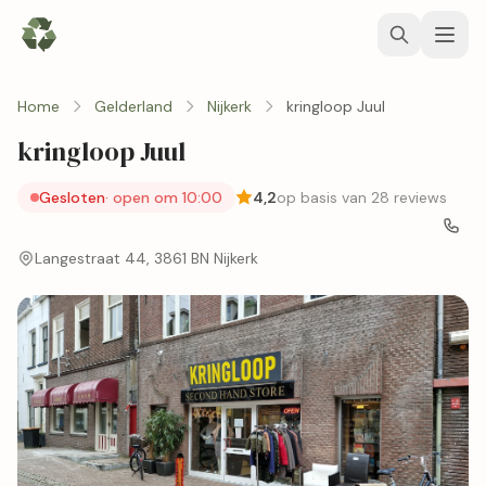
Home
Gelderland
Nijkerk
kringloop Juul
kringloop Juul
Gesloten
· open om 10:00
4,2
op basis van 28 reviews
Langestraat 44, 3861 BN Nijkerk