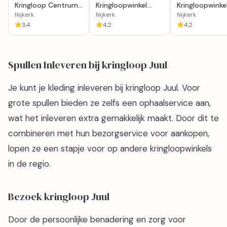
Kringloop Centrum
Kringloopwinkel
Kringloopwinke
Nijkerk
Goed Bezig
Dorcas Winkel
Nijkerk
Nijkerk
Nijkerk
Nijkerk
3,4
4,2
4,2
Spullen Inleveren bij kringloop Juul
Je kunt je kleding inleveren bij kringloop Juul. Voor
grote spullen bieden ze zelfs een ophaalservice aan,
wat het inleveren extra gemakkelijk maakt. Door dit te
combineren met hun bezorgservice voor aankopen,
lopen ze een stapje voor op andere kringloopwinkels
in de regio.
Bezoek kringloop Juul
Door de persoonlijke benadering en zorg voor