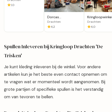
Drachten
Drachten
1,0
Dorcas
Kringloopwinke
Kringloopwinkel
in Friesland in
Drachten
Drachten
Drachten
Drachten
4,2
4,0
Spullen Inleveren bij Kringloop Drachten 'De
Trisken'
Je kunt kleding inleveren bij de winkel. Voor andere
artikelen kun je het beste even contact opnemen om
te vragen wat er momenteel wordt aangenomen. Bij
grote partijen of specifieke spullen is het verstandig
om van tevoren te bellen.