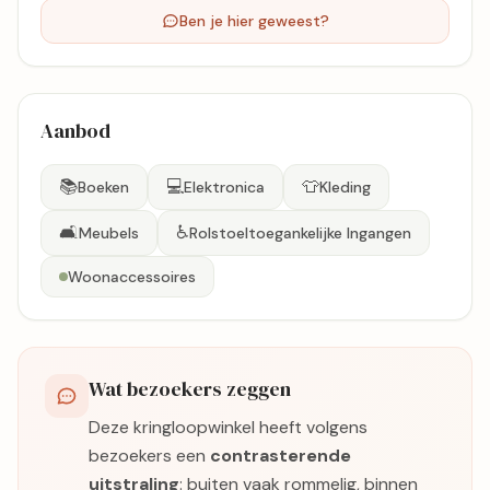
Ben je hier geweest?
Aanbod
📚
💻
👕
Boeken
Elektronica
Kleding
🛋️
♿
Meubels
Rolstoeltoegankelijke Ingangen
Woonaccessoires
Wat bezoekers zeggen
Deze kringloopwinkel heeft volgens
bezoekers een
contrasterende
uitstraling
: buiten vaak rommelig, binnen