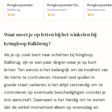
Kringloopwinkel
Kringloopwinkel De
Kringloopwinke
Wispelturig in
Makelij in
Tweede Kans i
Balkbrug
Dedemsvaart
Nieuwleusen
Balkbrug
Dedemsvaart
Nieuwleusen
3,6
4,3
3,1
Waar moet je op letten bij het winkelen bij
Kringloop Balkbrug?
Als je op zoek bent naar schatten bij Kringloop
Balkbrug, zijn er een paar dingen waar je op kunt
letten. Ten eerste is het belangrijk om de kwaliteit van
de items te controleren. Hoewel veel spullen in
goede staat verkeren, is het altijd verstandig om te
controleren op eventuele beschadigingen voordat je
iets aanschaft. Daarnaast is het handig om te weten
dat de winkel momenteel alleen op woensdag en