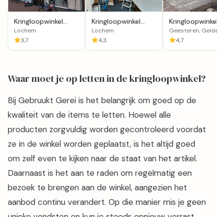
Kringloopwinkel
Kringloopwinkel
Kringloopwinke
2Switch Lochem
Lions Lochem Helpt
Oude Spar in
Lochem
Lochem
Geesteren, Geld
Geesteren,
3,7
4,3
4,7
Gelderland
Waar moet je op letten in de kringloopwinkel?
Bij Gebruukt Gerei is het belangrijk om goed op de
kwaliteit van de items te letten. Hoewel alle
producten zorgvuldig worden gecontroleerd voordat
ze in de winkel worden geplaatst, is het altijd goed
om zelf even te kijken naar de staat van het artikel.
Daarnaast is het aan te raden om regelmatig een
bezoek te brengen aan de winkel, aangezien het
aanbod continu verandert. Op die manier mis je geen
unieke vondsten en kun je steeds opnieuw verrast