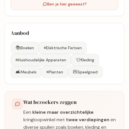
Ben je hier geweest?
Aanbod
📚
Boeken
Elektrische Fietsen
👕
Huishoudelijke Apparaten
Kleding
🛋️
🧸
Meubels
Planten
Speelgoed
Wat bezoekers zeggen
Een
kleine maar overzichtelijke
kringloopwinkel met
twee verdiepingen
en
diverse spullen zoals boeken, kleding en