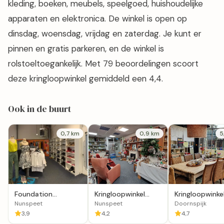
kleding, boeken, meubels, speelgoed, huishoudelijke
apparaten en elektronica. De winkel is open op
dinsdag, woensdag, vrijdag en zaterdag. Je kunt er
pinnen en gratis parkeren, en de winkel is
rolstoeltoegankelijk. Met 79 beoordelingen scoort
deze kringloopwinkel gemiddeld een 4,4.
Ook in de buurt
0,7 km
0,9 km
5
Foundation
Kringloopwinkel
Kringloopwinke
Kringloopcentrum
Woord en Daad in
Vuurdoorn' in
Nunspeet
Nunspeet
Doornspijk
Circle
Nunspeet
Doornspijk
3,9
4,2
4,7