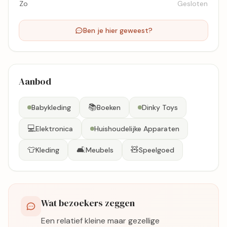
Zo
Gesloten
Ben je hier geweest?
Aanbod
📚
Babykleding
Boeken
Dinky Toys
💻
Elektronica
Huishoudelijke Apparaten
👕
🛋️
🧸
Kleding
Meubels
Speelgoed
Wat bezoekers zeggen
Een relatief kleine maar gezellige