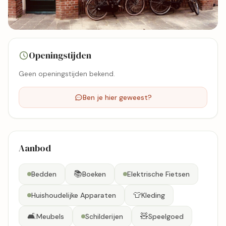
1 foto's
Openingstijden
Bekijk kaart
Geen openingstijden bekend.
Ben je hier geweest?
Aanbod
📚
Bedden
Boeken
Elektrische Fietsen
👕
Huishoudelijke Apparaten
Kleding
🛋️
🧸
Meubels
Schilderijen
Speelgoed