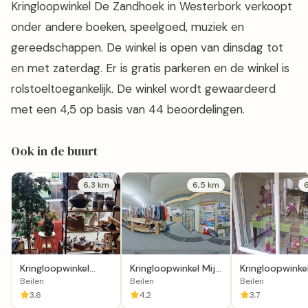
Kringloopwinkel De Zandhoek in Westerbork verkoopt
onder andere boeken, speelgoed, muziek en
gereedschappen. De winkel is open van dinsdag tot
en met zaterdag. Er is gratis parkeren en de winkel is
rolstoeltoegankelijk. De winkel wordt gewaardeerd
met een 4,5 op basis van 44 beoordelingen.
Ook in de buurt
6,3 km
6,5 km
Kringloopwinkel
Kringloopwinkel Mijn
Kringloopwinke
Meuk is Leuk in
Kraam Beilen
Stichting Goe
Beilen
Beilen
Beilen
Beilen
Gevoel
3,6
4,2
3,7