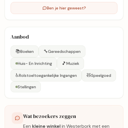
Ben je hier geweest?
Aanbod
📚
🔧
Boeken
Gereedschappen
🎵
Huis- En Inrichting
Muziek
♿
🧸
Rolstoeltoegankelijke Ingangen
Speelgoed
Stellingen
Wat bezoekers zeggen
Een
kleine winkel
in Westerbork met een