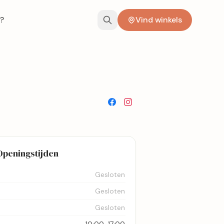
?
Vind winkels
Openingstijden
Gesloten
Gesloten
Gesloten