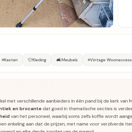
👕
🛋️
Kasten
Kleding
Meubels
Vintage Woonaccess
l met verschillende aanbieders in één pand bij de kerk van M
ntiek en brocante
dat goed in thematische secties is verdee
jheid
van het personeel, waarbij soms zelfs koffie wordt aan
 een enkeling aan dat de prijzen, met name voor verzilverde it
eopend en elke derde zondag van de maand.