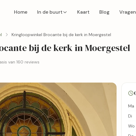
Home
In de buurt
Kaart
Blog
Vragen
l
Kringloopwinkel Brocante bij de kerk in Moergestel
cante bij de kerk in Moergestel
asis van 160 reviews
Ma
Di
Wo