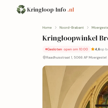
Kringloop-Info
.nl
Home
Noord-Brabant
Moergeste
Kringloopwinkel Bro
Gesloten
· open om 10:00
4,6
op b
Raadhuisstraat 1, 5066 AP Moergestel