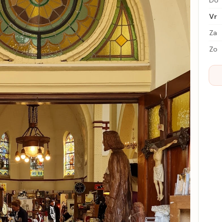
Do
Vr
Za
Zo