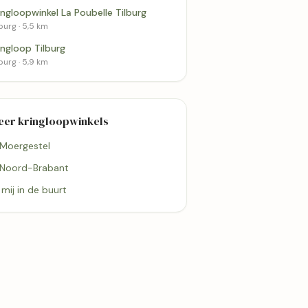
Meer kringloopwinkels 
ingloopwinkel La Poubelle Tilburg
Moergestel
burg · 5,5 km
La
Kringloop Tilburg
Tilburg
ingloop Tilburg
4,4
burg · 5,9 km
eer kringloopwinkels
 Moergestel
 Noord-Brabant
j mij in de buurt