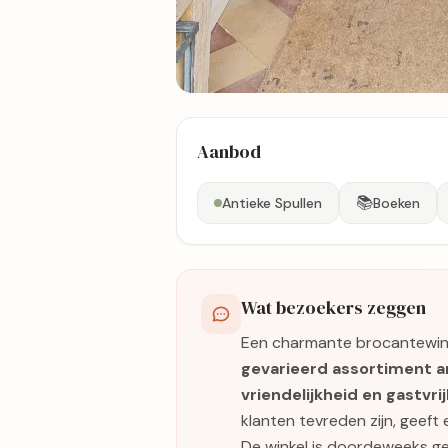
8 foto's
Aanbod
Bekijk kaart
📚
Antieke Spullen
Boeken
Wat bezoekers zeggen
Een charmante brocantewinke
gevarieerd assortiment a
vriendelijkheid en gastvri
klanten tevreden zijn, geeft
De winkel is doordeweeks g