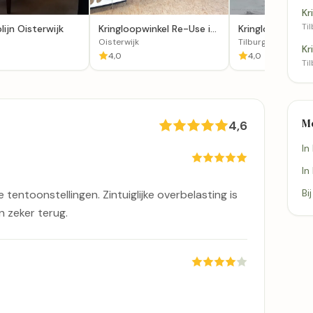
Kr
Til
lijn Oisterwijk
Kringloopwinkel Re-Use in
Kringloopwinkel 
Oisterwijk
Poubelle Tilburg
Oisterwijk
Tilburg
Kr
4,0
4,0
Til
M
4,6
In
In
Bi
 tentoonstellingen. Zintuiglijke overbelasting is
 zeker terug.