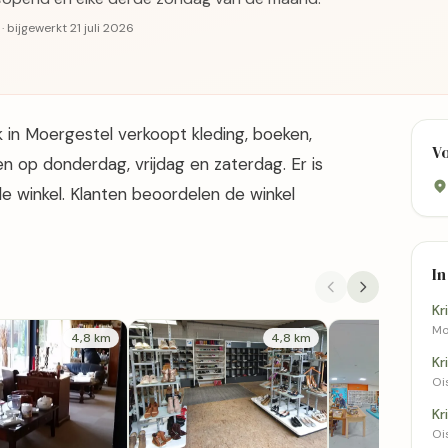
 bijgewerkt 21 juli 2026
k in Moergestel verkoopt kleding, boeken,
V
n op donderdag, vrijdag en zaterdag. Er is
e winkel. Klanten beoordelen de winkel
In
Kr
Mo
4,8 km
4,8 km
Kr
Oi
Kr
Oi