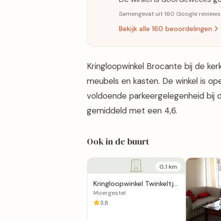
Samengevat uit 160 Google reviews ·
Bekijk alle 160 beoordelingen
Kringloopwinkel Brocante bij de ker
meubels en kasten. De winkel is ope
voldoende parkeergelegenheid bij d
gemiddeld met een 4,6.
Ook in de buurt
0,1 km
Kringloopwinkel Twinkeltje
Moergestel
Moergestel
3,8