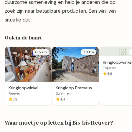
duurzame samenleving en help je anderen die op
zoek zijn naar betaalbare producten. Een win-win
situatie dus!
Ook in de buurt
0,5 km
7,0 km
Kringloopwinke
play Speelgoed
Tegelen
Tegelen
4,9
Kringloopwinkel
Kringloop Emmaus
Stichting Primula in
Perspectief "Hoeve
Reuver
Swalmen
Reuver
Geno
3,2
4,4
Waar moet je op letten bij Bis-bis Reuver?