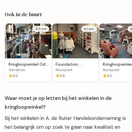
Ook in de buurt
8,5 km
9,1 km
9
Kringloopwinkel Odd
Foundation
Kringloopwinke
& Old in Garderen
Kringloopcentrum
Woord en Daad
Garderen
Nunspeet
Nunspeet
Circle
Nunspeet
4,2
3,9
4,2
Waar moet je op letten bij het winkelen in de
kringloopwinkel?
Bij het winkelen in A. de Ruiter Handelsonderneming is
het belangrijk om op zoek te gaan naar kwaliteit en