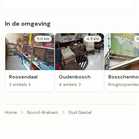
In de omgeving
5,0 km
4,5 km
6
Roosendaal
Oudenbosch
Bosschenho
3 winkels
4 winkels
Home
Noord-Brabant
Oud Gastel