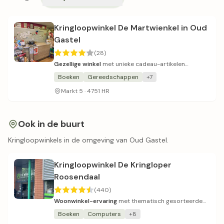
Kringloopwinkel De Martwienkel in Oud
Gastel
(28)
Gezellige winkel
met unieke cadeau-artikelen
gemaakt door mensen met een beperking.
Boeken
Gereedschappen
+7
Markt 5 · 4751 HR
Ook in de buurt
Kringloopwinkels in de omgeving van Oud Gastel.
Kringloopwinkel De Kringloper
Roosendaal
(440)
Woonwinkel-ervaring
met thematisch gesorteerde
afdelingen en ruim assortiment.
Boeken
Computers
+8