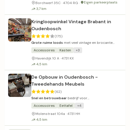
Eigen parkeerplaats
Borchwerf 35C · 4704 RG ·
3,7 km
Kringloopwinkel Vintage Brabant in
Oudenbosch
(175)
Grote ruime loods
met veel vintage en brocante
spullen.
Accessoires
Kasten
+3
Havendijk 10 A · 4731 KX
4,5 km
De Opbouw in Oudenbosch -
Tweedehands Meubels
(62)
Snel en betrouwbaar
bedrijf voor
woningontruimingen en tweedehands meubels.
Accessoires
Eettafel
+4
Molenstraat 104a · 4731 HH
4,5 km