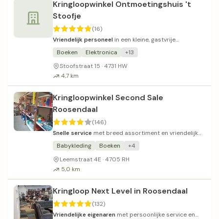
Kringloopwinkel Ontmoetingshuis 't
Stoofje
(16)
Vriendelijk personeel
in een kleine, gastvrije
kringloopwinkel met diverse spullen.
Boeken
Elektronica
+13
Stoofstraat 15 · 4731 HW
4,7 km
Kringloopwinkel Second Sale
Roosendaal
(146)
Snelle service
met breed assortiment en vriendelijk
personeel.
Babykleding
Boeken
+4
Leemstraat 4E · 4705 RH
5,0 km
Kringloop Next Level in Roosendaal
(132)
Vriendelijke eigenaren
met persoonlijke service en