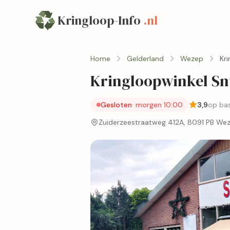
Kringloop-Info
.nl
Home
Gelderland
Wezep
Kr
Kringloopwinkel Sn
Gesloten
· morgen 10:00
3,9
op bas
Zuiderzeestraatweg 412A, 8091 PB We