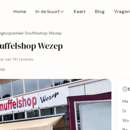
Home
In de buurt
Kaart
Blog
Vragen
ingloopwinkel Snuffelshop Wezep
uffelshop Wezep
is van 141 reviews
zep
Ma
Di
Wo