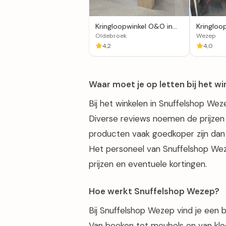
Kringloopwinkel O&O in
Kringloop
Oldebroek
Wezep
Oldebroek
Wezep
4,2
4,0
Waar moet je op letten bij het w
Bij het winkelen in Snuffelshop Weze
Diverse reviews noemen de prijze
producten vaak goedkoper zijn dan n
Het personeel van Snuffelshop Weze
prijzen en eventuele kortingen.
Hoe werkt Snuffelshop Wezep?
Bij Snuffelshop Wezep vind je een 
Van boeken tot meubels en van kledi