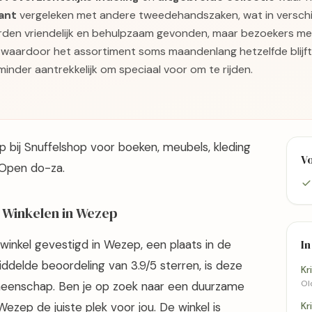
ant
vergeleken met andere tweedehandszaken, wat in versch
rden vriendelijk en behulpzaam gevonden, maar bezoekers mer
, waardoor het assortiment soms maandenlang hetzelfde blijft.
inder aantrekkelijk om speciaal voor om te rijden.
bij Snuffelshop voor boeken, meubels, kleding
V
 Open do-za.
 Winkelen in Wezep
winkel gevestigd in Wezep, een plaats in de
In
ddelde beoordeling van 3.9/5 sterren, is deze
Kr
Ol
emeenschap. Ben je op zoek naar een duurzame
ezep de juiste plek voor jou. De winkel is
Kr