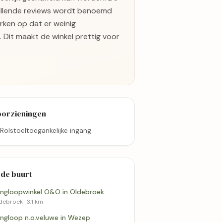
illende reviews wordt benoemd
ken op dat er weinig
 Dit maakt de winkel prettig voor
oorzieningen
Rolstoeltoegankelijke ingang
 de buurt
ingloopwinkel O&O in Oldebroek
debroek · 3,1 km
ingloop n.o.veluwe in Wezep