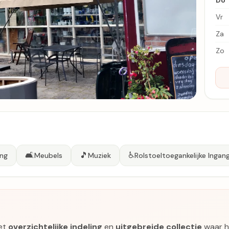
Do
Vr
Za
Zo
🛋️
🎵
♿
ing
Meubels
Muziek
Rolstoeltoegankelijke Ingan
met
overzichtelijke indeling
en
uitgebreide collectie
waar he