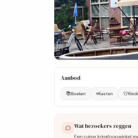
25 foto's
Aanbod
Bekijk kaart
📚
👕
Boeken
Kasten
Kled
Wat bezoekers zeggen
Een ruime kringloopwinkel 