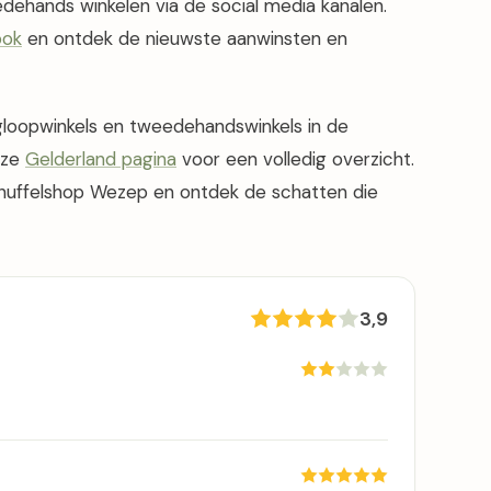
dehands winkelen via de social media kanalen.
ook
en ontdek de nieuwste aanwinsten en
gloopwinkels en tweedehandswinkels in de
nze
Gelderland pagina
voor een volledig overzicht.
Snuffelshop Wezep en ontdek de schatten die
3,9