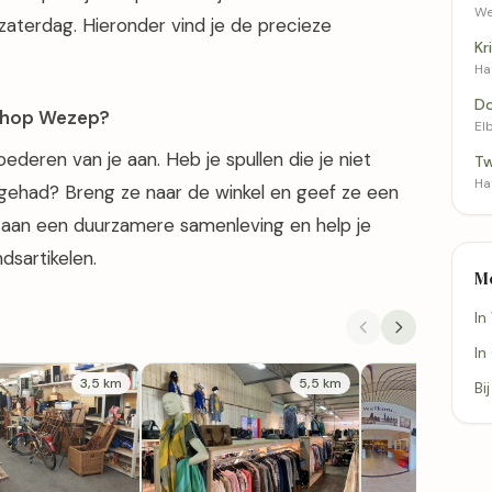
We
aterdag. Hieronder vind je de precieze
Kr
Ha
Do
lshop Wezep?
Elb
eren van je aan. Heb je spullen die je niet
Tw
Ha
gehad? Breng ze naar de winkel en geef ze een
j aan een duurzamere samenleving en help je
sartikelen.
M
In
In
3,5 km
5,5 km
Bi