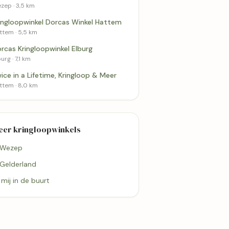
zep · 3,5 km
ingloopwinkel Dorcas Winkel Hattem
ttem · 5,5 km
rcas Kringloopwinkel Elburg
urg · 7,1 km
ice in a Lifetime, Kringloop & Meer
ttem · 8,0 km
eer kringloopwinkels
 Wezep
 Gelderland
7,1 km
8,0 km
j mij in de buurt