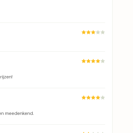
ijzen!
 en meedenkend.