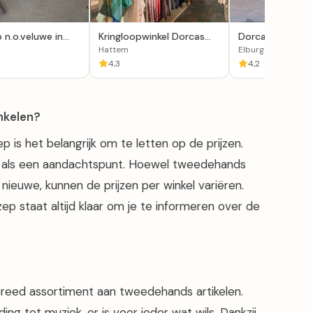
 n.o.veluwe in
Kringloopwinkel Dorcas
Dorcas Kringloo
Winkel Hattem
Elburg
Hattem
Elburg
4,3
4,2
inkelen?
p is het belangrijk om te letten op de prijzen.
n als een aandachtspunt. Hoewel tweedehands
ieuwe, kunnen de prijzen per winkel variëren.
p staat altijd klaar om je te informeren over de
breed assortiment aan tweedehands artikelen.
ng tot muziek, er is voor ieder wat wils. Dankzij