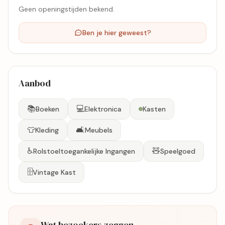
Geen openingstijden bekend.
Ben je hier geweest?
Aanbod
📚
💻
Boeken
Elektronica
Kasten
👕
🛋️
Kleding
Meubels
♿
🧸
Rolstoeltoegankelijke Ingangen
Speelgoed
🗄️
Vintage Kast
Wat bezoekers zeggen