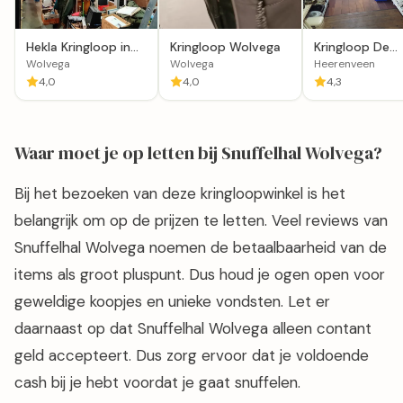
Hekla Kringloop in
Kringloop Wolvega
Kringloop De
Wolvega
Tweede Kans
Wolvega
Wolvega
Heerenveen
Kringloop & O
4,0
4,0
4,3
Waar moet je op letten bij Snuffelhal Wolvega?
Bij het bezoeken van deze kringloopwinkel is het
belangrijk om op de prijzen te letten. Veel reviews van
Snuffelhal Wolvega noemen de betaalbaarheid van de
items als groot pluspunt. Dus houd je ogen open voor
geweldige koopjes en unieke vondsten. Let er
daarnaast op dat Snuffelhal Wolvega alleen contant
geld accepteert. Dus zorg ervoor dat je voldoende
cash bij je hebt voordat je gaat snuffelen.