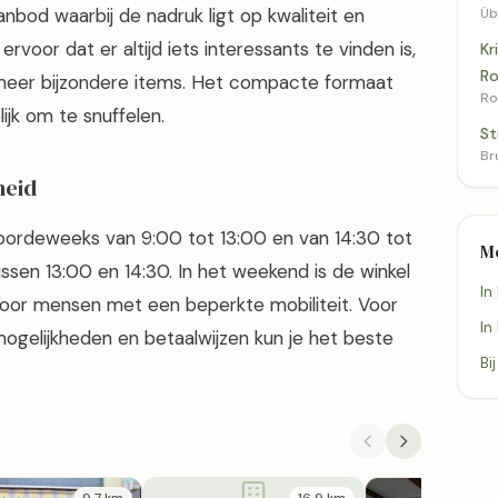
nbod waarbij de nadruk ligt op kwaliteit en
Üb
rvoor dat er altijd iets interessants te vinden is,
Kr
R
 meer bijzondere items. Het compacte formaat
Ro
ijk om te snuffelen.
St
Br
heid
oordeweeks van 9:00 tot 13:00 en van 14:30 tot
M
sen 13:00 en 14:30. In het weekend is de winkel
In
k voor mensen met een beperkte mobiliteit. Voor
In
mogelijkheden en betaalwijzen kun je het beste
Bi
9,7 km
16,9 km