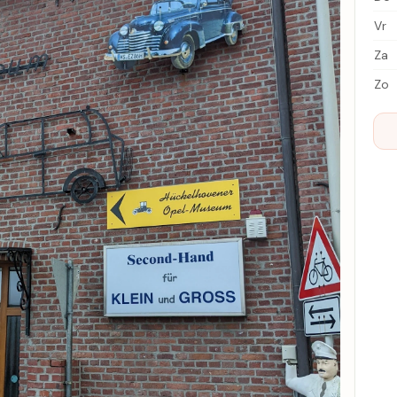
Vr
Za
Zo