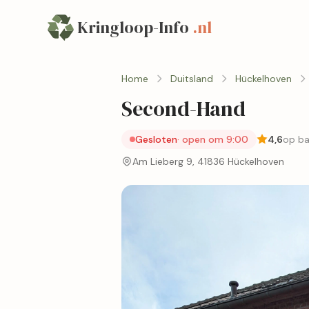
Kringloop-Info
.nl
Home
Duitsland
Hückelhoven
Second-Hand
Gesloten
· open om 9:00
4,6
op ba
Am Lieberg 9, 41836 Hückelhoven