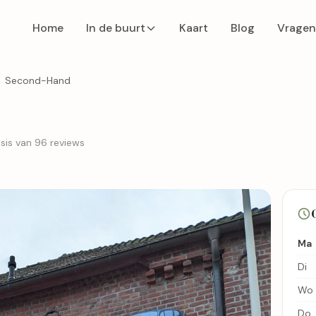
Home
In de buurt
Kaart
Blog
Vragen
Second-Hand
sis van 96 reviews
Ma
Di
Wo
Do