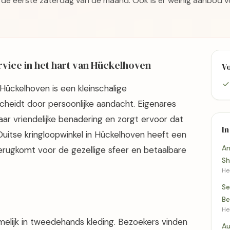
de eerste zaterdag van de maand. Ook is er weinig aanbod vo
vice in het hart van Hückelhoven
V
ückelhoven is een kleinschalige
heidt door persoonlijke aandacht. Eigenares
r vriendelijke benadering en zorgt ervoor dat
In
Duitse kringloopwinkel in Hückelhoven heeft een
An
terugkomt voor de gezellige sfeer en betaalbare
S
He
Se
Be
He
melijk in tweedehands kleding. Bezoekers vinden
Au