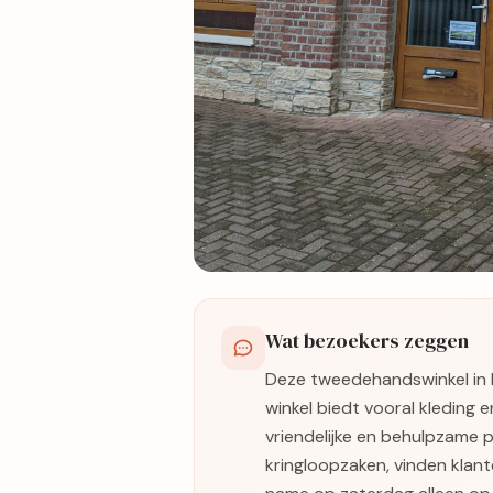
1 foto's
Wat bezoekers zeggen
Bekijk kaart
Deze tweedehandswinkel in
winkel biedt vooral kleding 
vriendelijke en behulpzame p
kringloopzaken, vinden klant