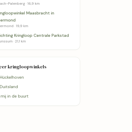
ach-Palenberg · 16,9 km
ingloopwinkel Maasbracht in
oermond
ermond · 19,9 km
ichting Kringloop Centrale Parkstad
unssum · 21,1 km
eer kringloopwinkels
 Hückelhoven
 Duitsland
j mij in de buurt
19,9 km
21,1 km