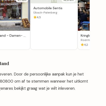
Automobile Sentis
Übach-Palenberg
4,5
and - Damen- &
Kringloopwinkel
oden Bei Maja
Maasbracht in 
Roermond
4,2
-Hand
everen. Door de persoonlijke aanpak kun je het
 980800 om af te stemmen wanneer het uitkomt
enares bekijkt graag wat je wilt inleveren.