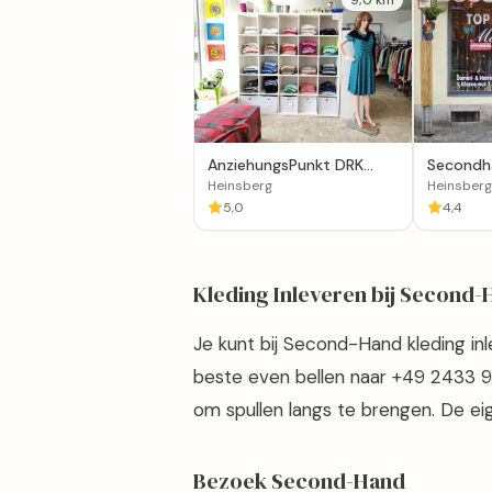
AnziehungsPunkt DRK
Secondh
Second Hand Shop
Herrenm
Heinsberg
Heinsberg
5,0
4,4
Kleding Inleveren bij Second
Je kunt bij Second-Hand kleding inl
beste even bellen naar +49 2433
om spullen langs te brengen. De eig
Bezoek Second-Hand