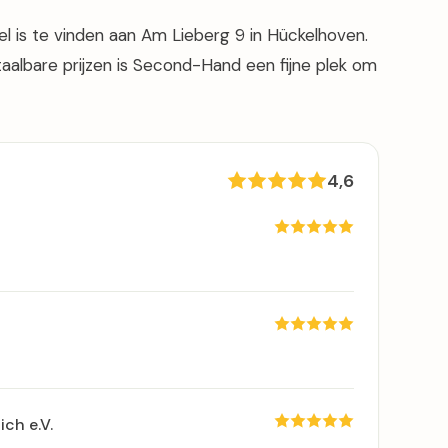
l is te vinden aan Am Lieberg 9 in Hückelhoven.
taalbare prijzen is Second-Hand een fijne plek om
4,6
ich e.V.