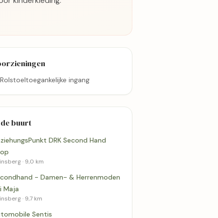
or kinderkleding.
oorzieningen
Rolstoeltoegankelijke ingang
 de buurt
ziehungsPunkt DRK Second Hand
hop
insberg · 9,0 km
condhand - Damen- & Herrenmoden
i Maja
insberg · 9,7 km
tomobile Sentis