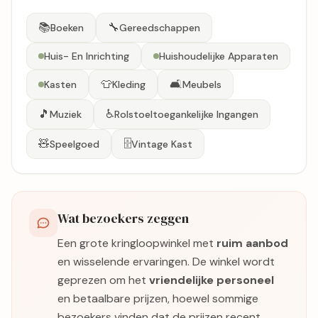
📚
🔧
Boeken
Gereedschappen
Huis- En Inrichting
Huishoudelijke Apparaten
👕
🛋️
Kasten
Kleding
Meubels
🎵
♿
Muziek
Rolstoeltoegankelijke Ingangen
🧸
🗄️
Speelgoed
Vintage Kast
Wat bezoekers zeggen
Een grote kringloopwinkel met
ruim aanbod
en wisselende ervaringen. De winkel wordt
geprezen om het
vriendelijke personeel
en betaalbare prijzen, hoewel sommige
bezoekers vinden dat de prijzen recent