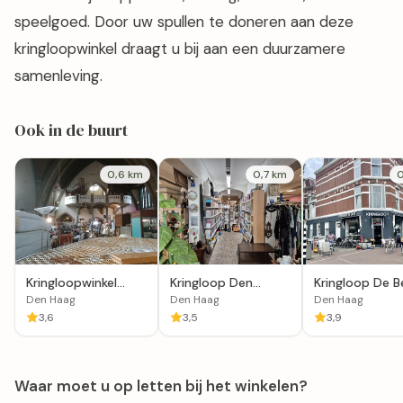
speelgoed. Door uw spullen te doneren aan deze
kringloopwinkel draagt u bij aan een duurzamere
samenleving.
Ook in de buurt
0,6 km
0,7 km
0
Kringloopwinkel
Kringloop Den
Kringloop De B
Terre des Hommes
Haag-Weimarstraat
Den Haag
Den Haag
Den Haag
winkel Den Haag
3,6
3,5
3,9
Waar moet u op letten bij het winkelen?