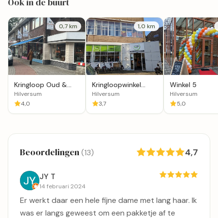
Ook in de buurt
0,7 km
1,0 km
Kringloop Oud &
Kringloopwinkel
Winkel 5
Nieuw Voor Een
Hilversum Kringloper
Hilversum
Hilversum
Hilversum
Prikkie
4,0
3,7
5,0
Beoordelingen
4,7
(13)
JY T
14 februari 2024
Er werkt daar een hele fijne dame met lang haar. Ik
was er langs geweest om een pakketje af te