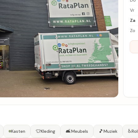
Do
Vr
Za
Zo
👕
🛋️
🎵
♿
Kasten
Kleding
Meubels
Muziek
Rol