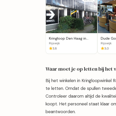
Kringloop Den Haag in
Dude Go
Rijswijk
Winkel Ri
Rijswijk
Rijswijk
3,8
3,0
Waar moet je op letten bij het
Bij het winkelen in Kringloopwinkel
te letten. Omdat de spullen tweede
Controleer daarom altijd de kwalitei
koopt. Het personeel staat klaar o
beantwoorden.