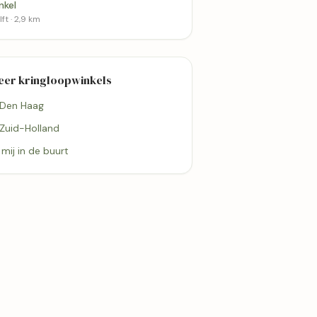
nkel
ft · 2,9 km
eer kringloopwinkels
Meer kringloopwinkels 
Den Haag
er 'The
Kringloopwinkel Terre des
 Den Haag
Hommes winkel
Delft
 Zuid-Holland
4,2
j mij in de buurt