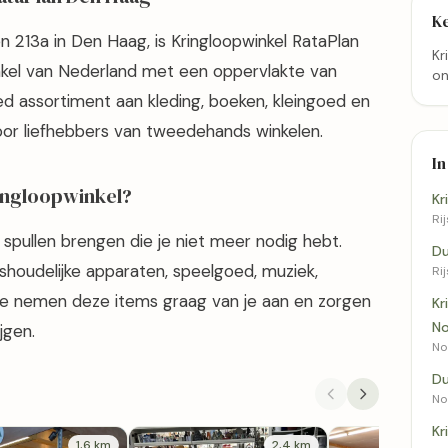
K
213a in Den Haag, is Kringloopwinkel RataPlan
Kr
kel van Nederland met een oppervlakte van
on
d assortiment aan kleding, boeken, kleingoed en
oor liefhebbers van tweedehands winkelen.
In
ringloopwinkel?
Kr
Rij
i spullen brengen die je niet meer nodig hebt.
Du
uishoudelijke apparaten, speelgoed, muziek,
Rij
Ze nemen deze items graag van je aan en zorgen
Kr
N
jgen.
No
Du
No
Kr
1,6 km
2,4 km