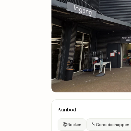
25 foto's
Aanbod
Bekijk kaart
📚
🔧
Boeken
Gereedschappen