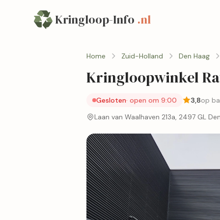
Kringloop-Info
.nl
Home
Zuid-Holland
Den Haag
Kringloopwinkel Ra
Gesloten
· open om 9:00
3,8
op ba
Laan van Waalhaven 213a, 2497 GL De