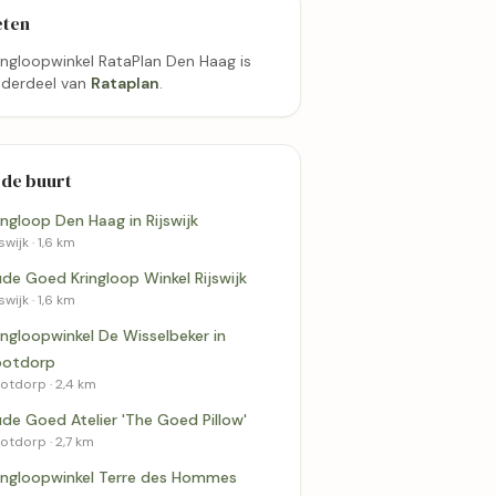
eten
ingloopwinkel RataPlan Den Haag is
derdeel van
Rataplan
.
 de buurt
ingloop Den Haag in Rijswijk
swijk · 1,6 km
de Goed Kringloop Winkel Rijswijk
swijk · 1,6 km
ingloopwinkel De Wisselbeker in
ootdorp
otdorp · 2,4 km
de Goed Atelier 'The Goed Pillow'
otdorp · 2,7 km
ingloopwinkel Terre des Hommes
2,7 km
2,9 km