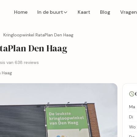
Home
In de buurt
Kaart
Blog
Vragen
Kringloopwinkel RataPlan Den Haag
taPlan Den Haag
sis van 638 reviews
n Haag
Ma
Di
Wo