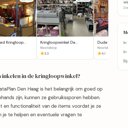
wi
Del
M
ed Kringloop
Kringloopwinkel De
Dude Goed Ateli
In
jswijk
Wisselbeker in Nootdorp
Goed Pillow'
Nootdorp
Nootdorp
In
3,3
4,1
Bi
 winkelen in de kringloopwinkel?
 RataPlan Den Haag is het belangrijk om goed op
hands zijn, kunnen ze gebruikssporen hebben.
t en functionaliteit van de items voordat je ze
m je te helpen en eventuele vragen te