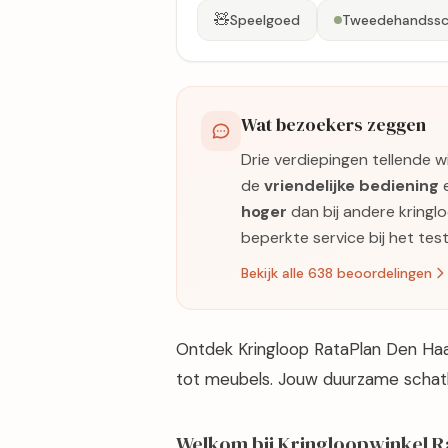
🧸
Speelgoed
Tweedehandssc
Wat bezoekers zeggen
Drie verdiepingen tellende 
de
vriendelijke bediening
e
hoger
dan bij andere kringlo
beperkte service bij het tes
Bekijk alle 638 beoordelingen
Ontdek Kringloop RataPlan Den Ha
tot meubels. Jouw duurzame schat
Welkom bij Kringloopwinkel R