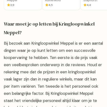
Meppel
Ruinerwold
Staphorst
Ruinerwold
Staphorst
3,9
4,5
4,4
Waar moet je op letten bij Kringloopwinkel
Meppel?
Bij bezoek aan Kringloopwinkel Meppel is er een aantal
dingen waar je op kunt letten om een succesvolle
koopervaring te hebben. Ten eerste is de prijs vaak
een veelbesproken onderwerp in de reviews. Houd er
rekening mee dat de prijzen in een kringloopwinkel
vaak lager zijn dan in reguliere winkels, maar dit kan
per item variëren. Ten tweede is het personeel ook
een belangrijke factor. Bij Kringloopwinkel Meppel
staat het vriendelijke personeel altijd klaar om je te