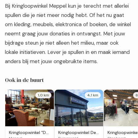
Bij Kringloopwinkel Meppel kun je terecht met allerlei
spullen die je niet meer nodig hebt. Of het nu gaat
om kleding, meubels, elektronica of boeken, de winkel
neemt graag jouw donaties in ontvangst. Met jouw
bijdrage steun je niet alleen het milieu, maar ook
lokale initiatieven. Lever je spullen in en maak iemand
anders blij met jouw ongebruikte items.
Ook in de buurt
1,0 km
4,1 km
6
Kringloopwinkel "De
Kringloopwinkel De
Kringloopwinke
kring"
Wolden in
Horstenaar in