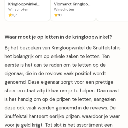
Kringloopwinkel
Vlomarkt Kringloop
GoudGoed
van alles en nog
Winschoten
Winschoten
Winschoten
wat
3,7
3,1
Waar moet je op letten in de kringloopwinkel?
Bij het bezoeken van Kringloopwinkel de Snuffelstal is
het belangrijk om op enkele zaken te letten. Ten
eerste is het aan te raden om te letten op de
eigenaar, die in de reviews vaak positief wordt
genoemd. Deze eigenaar zorgt voor een prettige
sfeer en staat altijd klaar om je te helpen. Daarnaast
is het handig om op de prijzen te letten, aangezien
deze ook vaak worden genoemd in de reviews. De
Snuffelstal hanteert eerlijke prijzen, waardoor je waar
voor je geld krijgt. Tot slot is het assortiment een