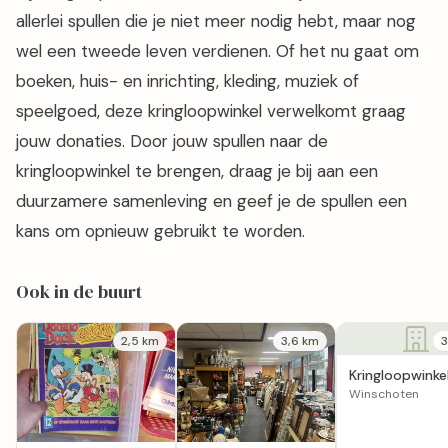
allerlei spullen die je niet meer nodig hebt, maar nog
wel een tweede leven verdienen. Of het nu gaat om
boeken, huis- en inrichting, kleding, muziek of
speelgoed, deze kringloopwinkel verwelkomt graag
jouw donaties. Door jouw spullen naar de
kringloopwinkel te brengen, draag je bij aan een
duurzamere samenleving en geef je de spullen een
kans om opnieuw gebruikt te worden.
Ook in de buurt
2,5 km
3,6 km
3
Kringloopwinke
Notabene in
Winschoten
Winschoten