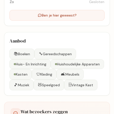
Zo
Gesloten
Ben je hier geweest?
Aanbod
📚
🔧
Boeken
Gereedschappen
Huis- En Inrichting
Huishoudelijke Apparaten
👕
🛋️
Kasten
Kleding
Meubels
🎵
🧸
🗄️
Muziek
Speelgoed
Vintage Kast
Wat bezoekers zeggen