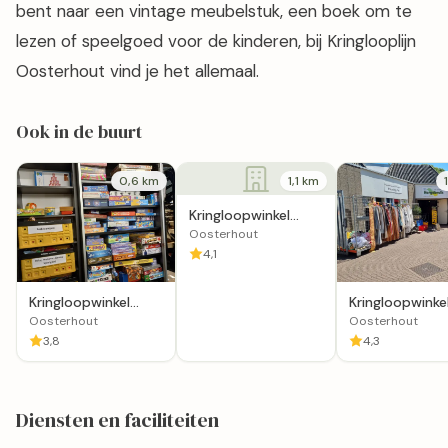
bent naar een vintage meubelstuk, een boek om te
lezen of speelgoed voor de kinderen, bij Kringlooplijn
Oosterhout vind je het allemaal.
Ook in de buurt
0,6 km
1,1 km
Kringloopwinkel
Terre des Hommes
Oosterhout
Winkel Oosterhout
4,1
eo
Kringloopwinkel
Kringloopwinke
Oosterhout
Hergebruik
Oosterhout
Oosterhout
Oosterhout
3,8
4,3
Diensten en faciliteiten