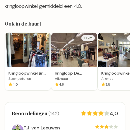
kringloopwinkel gemiddeld een 4.0.
Ook in de buurt
1,1 km
Kringloopwinkel Bric
Kringloop De
Kringloopwinke
& Brac
Kameleon
Terre des Ho
Stompetoren
Alkmaar
Alkmaar
Rommelmarkt
winkel Alkmaar
4,0
4,9
3,8
Beoordelingen
4,0
(142)
F.J. van Leeuwen