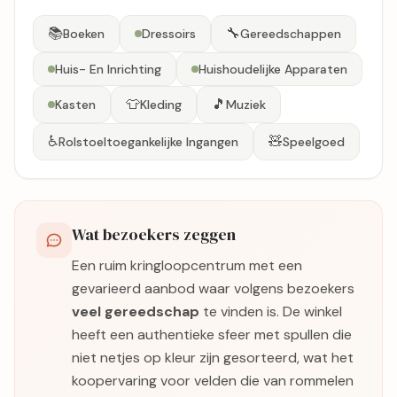
📚
🔧
Boeken
Dressoirs
Gereedschappen
Huis- En Inrichting
Huishoudelijke Apparaten
👕
🎵
Kasten
Kleding
Muziek
♿
🧸
Rolstoeltoegankelijke Ingangen
Speelgoed
Wat bezoekers zeggen
Een ruim kringloopcentrum met een
gevarieerd aanbod waar volgens bezoekers
veel gereedschap
te vinden is. De winkel
heeft een authentieke sfeer met spullen die
niet netjes op kleur zijn gesorteerd, wat het
koopervaring voor velden die van rommelen