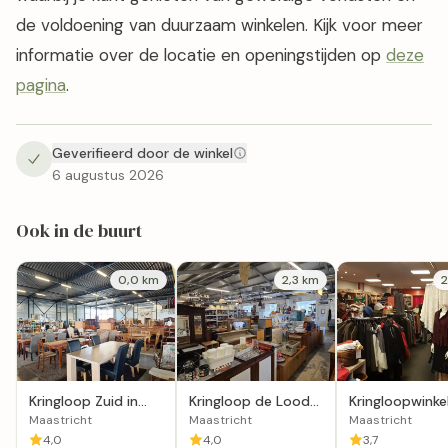
de voldoening van duurzaam winkelen. Kijk voor meer
informatie over de locatie en openingstijden op
deze
pagina
.
Geverifieerd door de winkel
6 augustus 2026
Ook in de buurt
0,0 km
2,3 km
2
Kringloop Zuid in
Kringloop de Loods
Kringloopwinke
Maastricht
in Maastricht
Terre des Hom
Maastricht
Maastricht
Maastricht
Maastricht
4,0
4,0
3,7