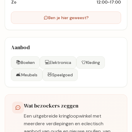
Zo
12:00-17:00
Ben je hier geweest?
Aanbod
📚
💻
👕
Boeken
Elektronica
Kleding
🛋️
🧸
Meubels
Speelgoed
Wat bezoekers zeggen
Een uitgebreide kringloopwinkel met
meerdere verdiepingen en eclectisch
aanbod van oude en nieuwe spullen, van