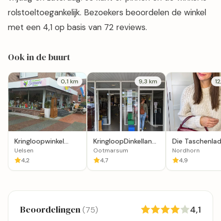
rolstoeltoegankelijk. Bezoekers beoordelen de winkel
met een 4,1 op basis van 72 reviews.
Ook in de buurt
0,1 km
9,3 km
1
Kringloopwinkel
KringloopDinkellandTubbergen
Die Taschenla
Suzanne Uelsen
in Ootmarsum
Uelsen
Ootmarsum
Nordhorn
4,2
4,7
4,9
Beoordelingen
4,1
(75)