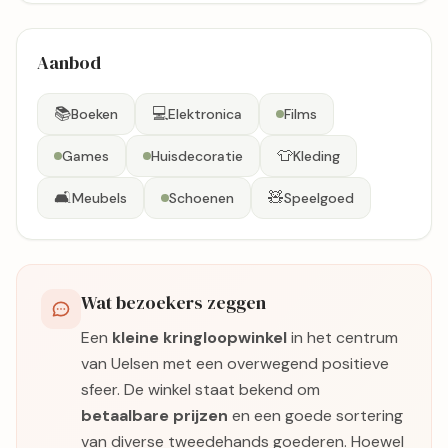
Aanbod
📚
💻
Boeken
Elektronica
Films
👕
Games
Huisdecoratie
Kleding
🛋️
🧸
Meubels
Schoenen
Speelgoed
Wat bezoekers zeggen
Een
kleine kringloopwinkel
in het centrum
van Uelsen met een overwegend positieve
sfeer. De winkel staat bekend om
betaalbare prijzen
en een goede sortering
van diverse tweedehands goederen. Hoewel