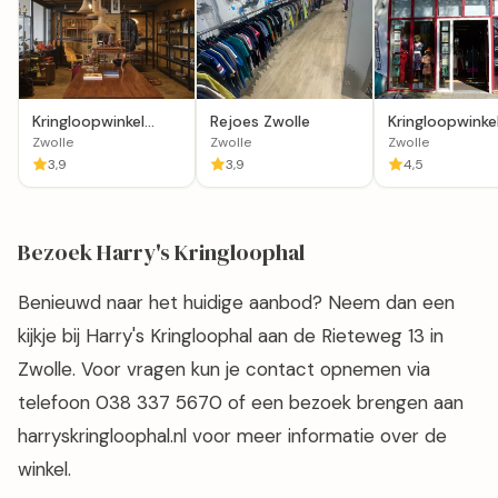
Kringloopwinkel
Rejoes Zwolle
Kringloopwinke
Schatkamer -
Terre des Ho
Zwolle
Zwolle
Zwolle
Zwolle
winkel Zwolle
3,9
3,9
4,5
Bezoek Harry's Kringloophal
Benieuwd naar het huidige aanbod? Neem dan een
kijkje bij Harry's Kringloophal aan de Rieteweg 13 in
Zwolle. Voor vragen kun je contact opnemen via
telefoon 038 337 5670 of een bezoek brengen aan
harryskringloophal.nl voor meer informatie over de
winkel.