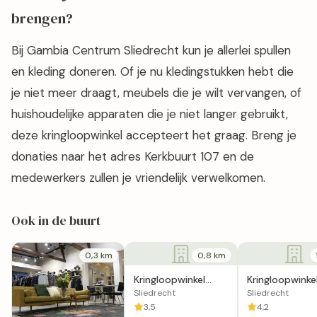
brengen?
Bij Gambia Centrum Sliedrecht kun je allerlei spullen
en kleding doneren. Of je nu kledingstukken hebt die
je niet meer draagt, meubels die je wilt vervangen, of
huishoudelijke apparaten die je niet langer gebruikt,
deze kringloopwinkel accepteert het graag. Breng je
donaties naar het adres Kerkbuurt 107 en de
medewerkers zullen je vriendelijk verwelkomen.
Ook in de buurt
0,3 km
0,8 km
Kringloopwinkel
Kringloopwinke
Sliedrecht
Asvz: De Aanw
Sliedrecht
Sliedrecht
in Sliedrecht
3,5
4,2