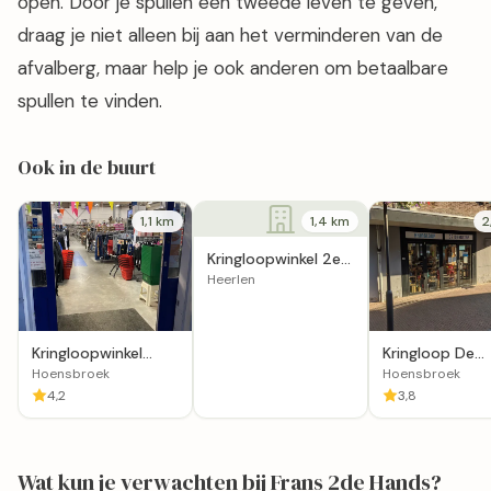
open. Door je spullen een tweede leven te geven,
draag je niet alleen bij aan het verminderen van de
afvalberg, maar help je ook anderen om betaalbare
spullen te vinden.
Ook in de buurt
1,1 km
1,4 km
2
Kringloopwinkel 2e
Hands Nieuwe Kans
Heerlen
Heerlen
Kringloopwinkel
Kringloop De
Helpen en Doen in
Doorstap
Hoensbroek
Hoensbroek
Hoensbroek
4,2
3,8
Wat kun je verwachten bij Frans 2de Hands?