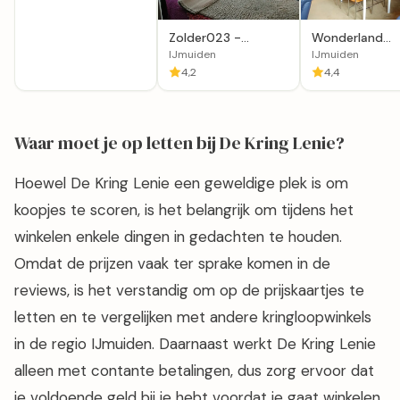
Zolder023 -
Wonderland
IJmuiden
IJmuiden
IJmuiden
IJmuiden
4,2
4,4
Waar moet je op letten bij De Kring Lenie?
Hoewel De Kring Lenie een geweldige plek is om
koopjes te scoren, is het belangrijk om tijdens het
winkelen enkele dingen in gedachten te houden.
Omdat de prijzen vaak ter sprake komen in de
reviews, is het verstandig om op de prijskaartjes te
letten en te vergelijken met andere kringloopwinkels
in de regio IJmuiden. Daarnaast werkt De Kring Lenie
alleen met contante betalingen, dus zorg ervoor dat
je voldoende geld bij je hebt voordat je gaat winkelen.