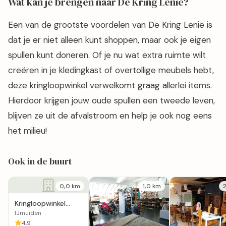
Wat kan je brengen naar De Kring Lenie?
Een van de grootste voordelen van De Kring Lenie is
dat je er niet alleen kunt shoppen, maar ook je eigen
spullen kunt doneren. Of je nu wat extra ruimte wilt
creëren in je kledingkast of overtollige meubels hebt,
deze kringloopwinkel verwelkomt graag allerlei items.
Hierdoor krijgen jouw oude spullen een tweede leven,
blijven ze uit de afvalstroom en help je ook nog eens
het milieu!
Ook in de buurt
0,0 km
1,0 km
Kringloopwinkel
OIG-IHD in IJmuiden
IJmuiden
4,9