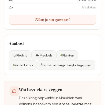
Zo
Gesloten
Ben je hier geweest?
Aanbod
👕
🛋️
Kleding
Meubels
Planten
♿
Retro Lamp
Rolstoeltoegankelijke Ingangen
Wat bezoekers zeggen
Deze kringloopwinkel in IJmuiden was
volgens bezoekers een
grote locatie
met