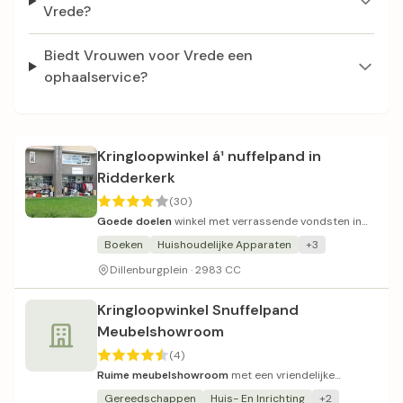
Vrede?
Biedt Vrouwen voor Vrede een
ophaalservice?
Kringloopwinkel á¹ nuffelpand in
Ridderkerk
(30)
Goede doelen
winkel met verrassende vondsten in
een compact pand.
Boeken
Huishoudelijke Apparaten
+3
Dillenburgplein · 2983 CC
Kringloopwinkel Snuffelpand
Meubelshowroom
(4)
Ruime meubelshowroom
met een vriendelijke
ontvangst.
Gereedschappen
Huis- En Inrichting
+2