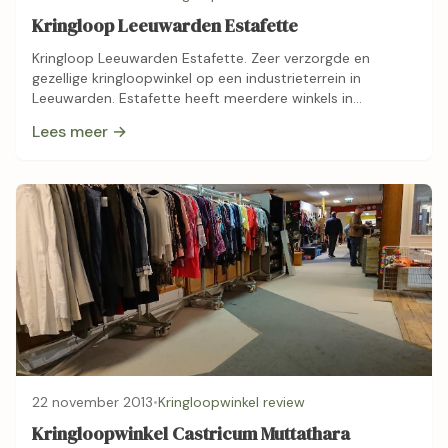
Kringloop Leeuwarden Estafette
Kringloop Leeuwarden Estafette. Zeer verzorgde en
gezellige kringloopwinkel op een industrieterrein in
Leeuwarden. Estafette heeft meerdere winkels in
Friesland, ze verkopen o.a. keukenapparatuur, boeken,
Lees meer →
kleding, meubels, fietsen, computers en serviesgoed. …
22 november 2013
•
Kringloopwinkel review
Kringloopwinkel Castricum Muttathara