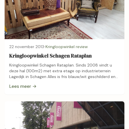
22 november 2013
•
Kringloopwinkel review
Kringloopwinkel Schagen Rataplan
Kringloopwinkel Schagen Rataplan. Sinds 2008 vindt u
deze hal (100m2) met extra etage op industrieterrein
Lagedijk in Schagen Alles is fris blauw/wit geschilderd en
ingericht met nieuwe blankhouten stellingkasten.
Lees meer →
Kringloopwinkel …