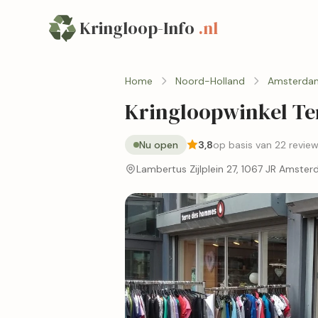
Kringloop-Info
.nl
Home
Noord-Holland
Amsterda
Kringloopwinkel T
Nu open
3,8
op basis van 22 revie
Lambertus Zijlplein 27, 1067 JR Amste