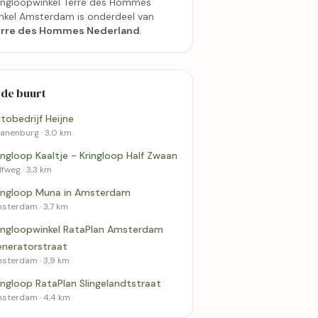
ingloopwinkel Terre des Hommes
nkel Amsterdam is onderdeel van
erre des Hommes Nederland
.
3,9 km
4,4 km
 de buurt
tobedrijf Heijne
Meer kringloopwinkels 
anenburg · 3,0 km
Amsterdam
 RataPlan
Kringloop RataPlan
ingloop Kaaltje - Kringloop Half Zwaan
Slingelandtstraat
Amsterdam
lfweg · 3,3 km
t
3,4
ingloop Muna in Amsterdam
sterdam · 3,7 km
ingloopwinkel RataPlan Amsterdam
neratorstraat
sterdam · 3,9 km
ingloop RataPlan Slingelandtstraat
sterdam · 4,4 km