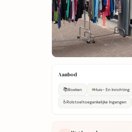
3 foto's
Aanbod
Bekijk kaart
📚
Boeken
Huis- En Inrichting
♿
Rolstoeltoegankelijke Ingangen