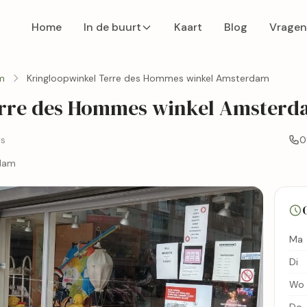
Home
In de buurt
Kaart
Blog
Vragen
m
Kringloopwinkel Terre des Hommes winkel Amsterdam
erre des Hommes winkel Amster
ws
0
rdam
Ma
Di
Wo