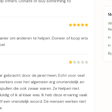
lp others. Donate or buy something to
M
Al
Ni
In
nier om anderen te helpen. Doneer of koop iets
el.
In
Bi
ar gebracht door de jaren heen. Echt voor veel
werkers over het algemeen erg onvriendelijk en
 spullen die ook zwaar waren. Ze hielpen niet.
ldig of ik al klaar was. Ik heb deze ervaring vaak
f een vriendelijk woord. De mensen werken niet
r.