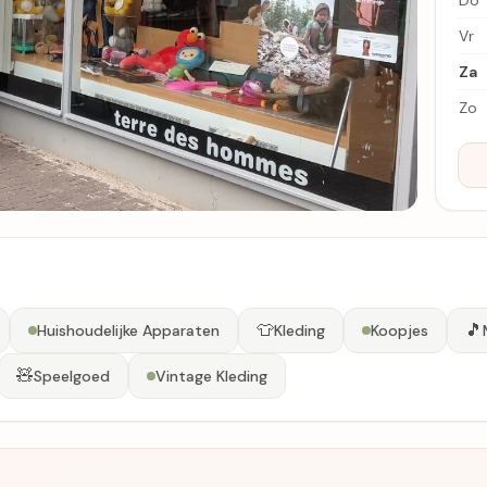
Do
Vr
Za
Zo
👕
🎵
Huishoudelijke Apparaten
Kleding
Koopjes
🧸
Speelgoed
Vintage Kleding