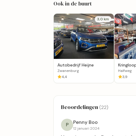
Ook in de buurt
3,0 km
Autobedrijf Heijne
Kringloop
Kringloo
Zwanenburg
Halfweg
4,4
3,9
Beoordelingen
(22)
Penny Boo
P
12 januari 2024