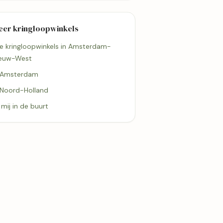
eer kringloopwinkels
le kringloopwinkels in Amsterdam-
euw-West
 Amsterdam
 Noord-Holland
j mij in de buurt