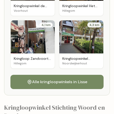
Kringloopwinkel de
Kringloopwinkel Het
Driesprong
huis van Tante Trees
Voorhout
Hillegom
4,1 km
4,3 km
Kringloop Zandvoort
Kringloopwinkel
in Hillegom
Noordwijkerhout
Hillegom
Noordwijkerhout
Alle kringloopwinkels in Lisse
Kringloopwinkel Stichting Woord en