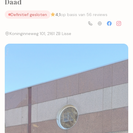
Daad
Definitief gesloten
4,1
op basis van 56 reviews
Koninginneweg 101, 2161 ZB Lisse