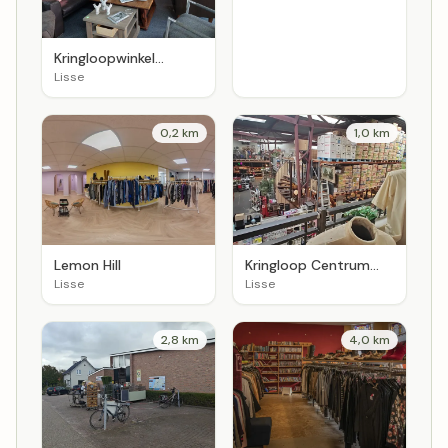
Kringloopwinkel
woord&daad
Lisse
0,2 km
1,0 km
Lemon Hill
Kringloop Centrum
Bollenstreek in Lisse
Lisse
Lisse
2,8 km
4,0 km